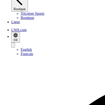
Boutique
Tricolore Sports
Boutique
Ligue
LNH.com
FR
English
Français