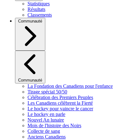
Statistiques
Résultats
Classements
Communauté
Communauté
La Fondation des Canadiens pour l'enfance
Tirage spécial 50/50
Célébration des Premiers Peuples
Les Canadiens célèbrent la Fierté
Le hockey pour vaincre le cancer
Le hockey en parle
Nouvel An lunaire
Mois de l'histoire des Noirs
Collecte de sang
Anciens Canadiens