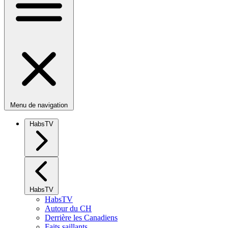
Menu de navigation
HabsTV
HabsTV
HabsTV
Autour du CH
Derrière les Canadiens
Faits saillants