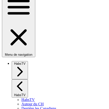
Menu de navigation
HabsTV
HabsTV
HabsTV
Autour du CH
Derrière les Canadiens