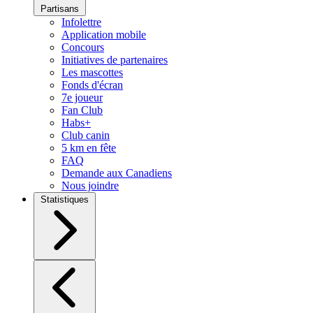
Partisans
Infolettre
Application mobile
Concours
Initiatives de partenaires
Les mascottes
Fonds d'écran
7e joueur
Fan Club
Habs+
Club canin
5 km en fête
FAQ
Demande aux Canadiens
Nous joindre
Statistiques