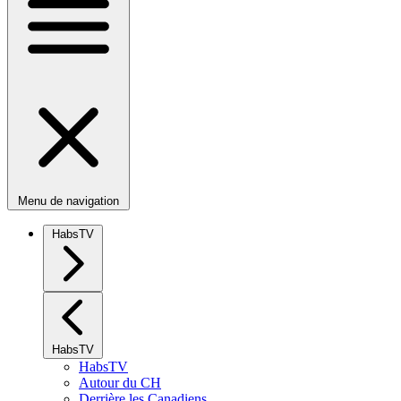
Menu de navigation
HabsTV
HabsTV
HabsTV
Autour du CH
Derrière les Canadiens