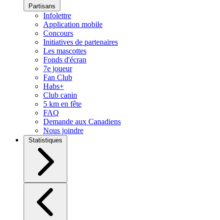
Partisans
Infolettre
Application mobile
Concours
Initiatives de partenaires
Les mascottes
Fonds d'écran
7e joueur
Fan Club
Habs+
Club canin
5 km en fête
FAQ
Demande aux Canadiens
Nous joindre
Statistiques