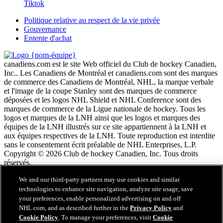
Tiktok
Politique relative au respect de la vie privée
Gouvernance
Entente d'achat
canadiens.com est le site Web officiel du Club de hockey Canadien,
Inc.. Les Canadiens de Montréal et canadiens.com sont des marques
de commerce des Canadiens de Montréal, NHL, la marque verbale
et l'image de la coupe Stanley sont des marques de commerce
déposées et les logos NHL Shield et NHL Conference sont des
marques de commerce de la Ligue nationale de hockey. Tous les
logos et marques de la LNH ainsi que les logos et marques des
équipes de la LNH illustrés sur ce site appartiennent à la LNH et
aux équipes respectives de la LNH. Toute reproduction est interdite
sans le consentement écrit préalable de NHL Enterprises, L.P.
Copyright © 2026 Club de hockey Canadien, Inc. Tous droits
réservés.
We and our third-party partners may use cookies and similar
Conditions d'utilisation de LNH.com
technologies to enhance site navigation, analyze site usage, save
Politique en matière de protection des renseignements
your preferences, enable personalized advertising on and off
personnels
NHL.com, and as described further in the
Privacy Policy
and
Politique en Matière de Témoins de Connexion
Cookie Policy
. To manage your preferences, visit
Cookie