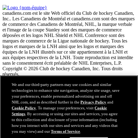
canadiens.com est le site Web officiel du Club de hockey Canadien,
Inc.. Les Canadiens de Montréal et canadiens.com sont des marques
de commerce des Canadiens de Montréal, NHL, la marque verbale
et l'image de la coupe Stanley sont des marques de commerce
déposées et les logos NHL Shield et NHL Conference sont des
marques de commerce de la Ligue nationale de hockey. Tous les
logos et marques de la LNH ainsi que les logos et marques des
équipes de la LNH illustrés sur ce site appartiennent à la LNH et
aux équipes respectives de la LNH. Toute reproduction est interdite
sans le consentement écrit préalable de NHL Enterprises, L.P.
Copyright © 2026 Club de hockey Canadien, Inc. Tous droits
réservés.
We and our third-party partners may use cookies and similar
Conditions d'utilisation de LNH.com
technologies to enhance site navigation, analyze site usage, save
Politique en matière de protection des renseignements
your preferences, enable personalized advertising on and off
personnels
NHL.com, and as described further in the
Privacy Policy
and
Politique en Matière de Témoins de Connexion
Cookie Policy
. To manage your preferences, visit
Cookie
Paramètres des témoins
Settings
. By accessing or using our sites and services, you agree
Politique de droits d'auteur
to this collection and disclosure of your information (including
Emploi
how you interact with our sites and services and any videos that
you may view) and our
Terms of Service
.