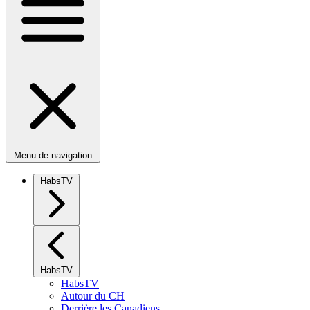
Menu de navigation
HabsTV
HabsTV
HabsTV
Autour du CH
Derrière les Canadiens