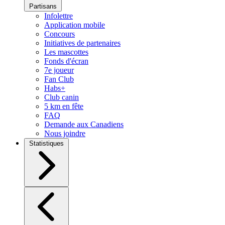
Partisans
Infolettre
Application mobile
Concours
Initiatives de partenaires
Les mascottes
Fonds d'écran
7e joueur
Fan Club
Habs+
Club canin
5 km en fête
FAQ
Demande aux Canadiens
Nous joindre
Statistiques