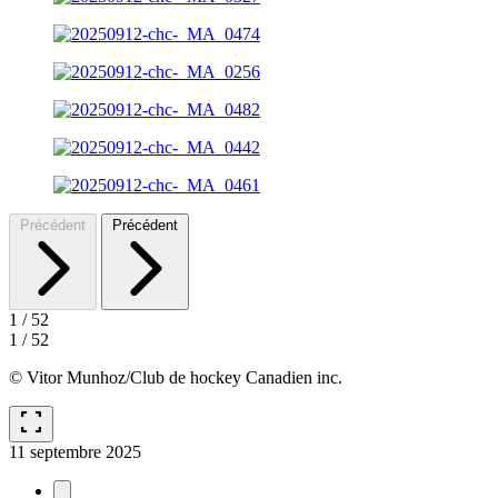
Précédent
Précédent
1
/
52
1
/
52
© Vitor Munhoz/Club de hockey Canadien inc.
fullscreen
11 septembre 2025