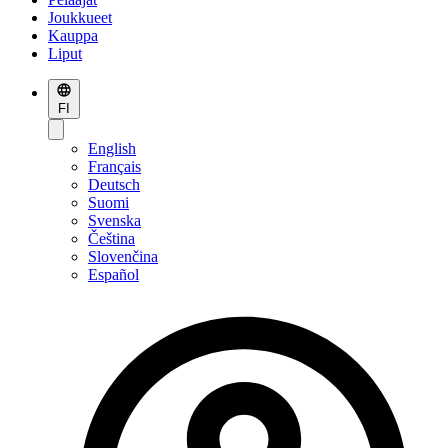
Joukkueet
Kauppa
Liput
FI
English
Français
Deutsch
Suomi
Svenska
Čeština
Slovenčina
Español