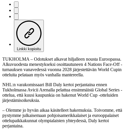
Linkki kopioitu
TUKHOLMA – Odotukset alkavat hiljalleen nousta Euroopassa.
Alkuvuodesta menestykseksi osoittautuneen 4 Nations Face-Off -
turnauksen vanavedessä vuonna 2028 järjestettävän World Cupin
otteluita pelataan myös vanhalla mantereella.
NHL:n varakomissaari Bill Daly kertoi perjantaina ennen
Tukholmassa Avicii Arenalla pelattua ensimmäistä Global Series -
ottelua, että kuusi kaupunkia on hakenut World Cup -otteluiden
järjestämisoikeuksia.
– Olemme jo hyvän aikaa käsitelleet hakemuksia. Toivomme, että
pystymme julkaisemaan pohjoisamerikkalaiset ja eurooppalaiset
ottelupaikkakunnat olympialaisten yhteydessä, Daly kertoi
perjantaina.