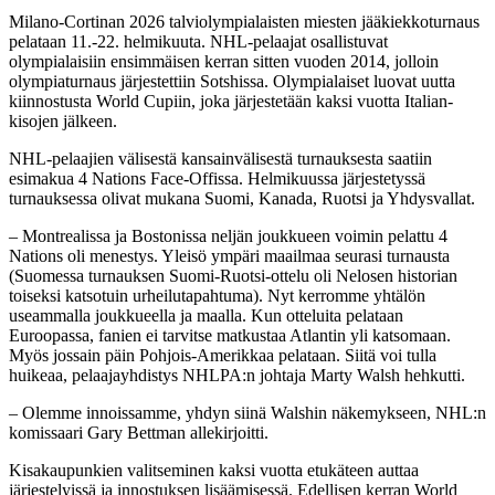
Milano-Cortinan 2026 talviolympialaisten miesten jääkiekkoturnaus
pelataan 11.-22. helmikuuta. NHL-pelaajat osallistuvat
olympialaisiin ensimmäisen kerran sitten vuoden 2014, jolloin
olympiaturnaus järjestettiin Sotshissa. Olympialaiset luovat uutta
kiinnostusta World Cupiin, joka järjestetään kaksi vuotta Italian-
kisojen jälkeen.
NHL-pelaajien välisestä kansainvälisestä turnauksesta saatiin
esimakua 4 Nations Face-Offissa. Helmikuussa järjestetyssä
turnauksessa olivat mukana Suomi, Kanada, Ruotsi ja Yhdysvallat.
– Montrealissa ja Bostonissa neljän joukkueen voimin pelattu 4
Nations oli menestys. Yleisö ympäri maailmaa seurasi turnausta
(Suomessa turnauksen Suomi-Ruotsi-ottelu oli Nelosen historian
toiseksi katsotuin urheilutapahtuma). Nyt kerromme yhtälön
useammalla joukkueella ja maalla. Kun otteluita pelataan
Euroopassa, fanien ei tarvitse matkustaa Atlantin yli katsomaan.
Myös jossain päin Pohjois-Amerikkaa pelataan. Siitä voi tulla
huikeaa, pelaajayhdistys NHLPA:n johtaja Marty Walsh hehkutti.
– Olemme innoissamme, yhdyn siinä Walshin näkemykseen, NHL:n
komissaari Gary Bettman allekirjoitti.
Kisakaupunkien valitseminen kaksi vuotta etukäteen auttaa
järjestelyissä ja innostuksen lisäämisessä. Edellisen kerran World