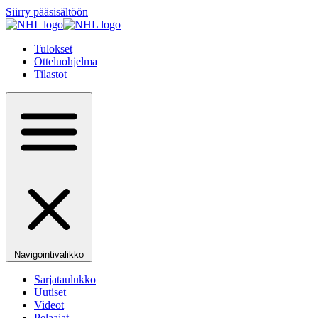
Siirry pääsisältöön
Tulokset
Otteluohjelma
Tilastot
Navigointivalikko
Sarjataulukko
Uutiset
Videot
Pelaajat