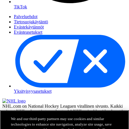
TikTok
Palveluehdot
Tietosuojakäytäntö
Evästekäytännöt
Evästeasetukset
Yksityisyysasetukset
NHL.com on National Hockey Leaguen virallinen sivusto. Kaikki
esitetyt NHL:n logot ja tunnukset sekä NHL:n joukkueiden logot ja
tunnukset ovat NHL:n ja sen joukkueiden omaisuutta, eikä niitä saa
We and our third-party partners may use cookies and similar
toisintaa ilman NHL Enterprises, L.P.:n hyväksyntää. © NHL 2026.
technologies to enhance site navigation, analyze site usage, save
Kaikki oikeudet pidätetään. Kaikki NHL-joukkueiden pelaajien