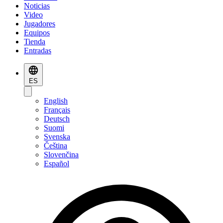
Noticias
Video
Jugadores
Equipos
Tienda
Entradas
ES
English
Français
Deutsch
Suomi
Svenska
Čeština
Slovenčina
Español