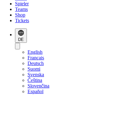
Spieler
Teams
Shop
Tickets
DE
English
Français
Deutsch
Suomi
Svenska
Čeština
Slovenčina
Español