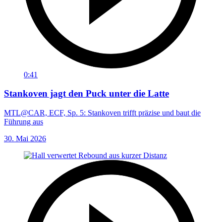
0:41
Stankoven jagt den Puck unter die Latte
MTL@CAR, ECF, Sp. 5: Stankoven trifft präzise und baut die
Führung aus
30. Mai 2026