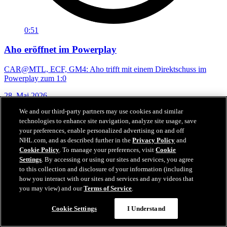
0:51
Aho eröffnet im Powerplay
CAR@MTL, ECF, GM4: Aho trifft mit einem Direktschuss im
Powerplay zum 1:0
28. Mai 2026
We and our third-party partners may use cookies and similar
technologies to enhance site navigation, analyze site usage, save
your preferences, enable personalized advertising on and off
NHL.com, and as described further in the
Privacy Policy
and
Cookie Policy
. To manage your preferences, visit
Cookie
Settings
. By accessing or using our sites and services, you agree
to this collection and disclosure of your information (including
how you interact with our sites and services and any videos that
you may view) and our
Terms of Service
.
Cookie Settings
I Understand