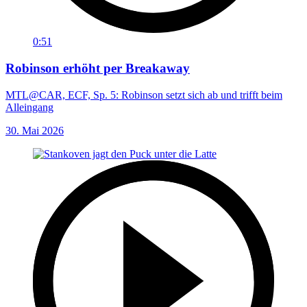
0:51
Robinson erhöht per Breakaway
MTL@CAR, ECF, Sp. 5: Robinson setzt sich ab und trifft beim
Alleingang
30. Mai 2026