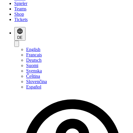
Spieler
Teams
Shop
Tickets
DE
English
Français
Deutsch
Suomi
Svenska
Čeština
Slovenčina
Español