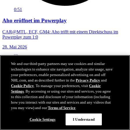
0:51
Aho eröffnet im Powerplay
CAR@MTL, ECF, GM4: Aho trifft mit einem Direktschuss im
Powerplay zum 1:0
28. Mai 2026
We and our third-party partners may use cookies and similar
technologies to enhance site navigation, analyze site usage, save
your preferences, enable personalized advertising on and off
NHL.com, and as described further in the
Privacy Policy
and
Cookie Policy
. To manage your preferences, visit
Cookie
Settings
. By accessing or using our sites and services, you agree
to this collection and disclosure of your information (including
how you interact with our sites and services and any videos that
you may view) and our
Terms of Service
.
Cookie Settings
I Understand