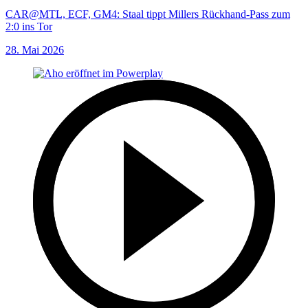
CAR@MTL, ECF, GM4: Staal tippt Millers Rückhand-Pass zum
2:0 ins Tor
28. Mai 2026