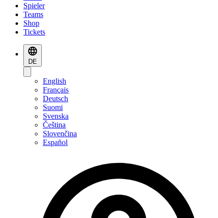
Spieler
Teams
Shop
Tickets
DE
English
Français
Deutsch
Suomi
Svenska
Čeština
Slovenčina
Español