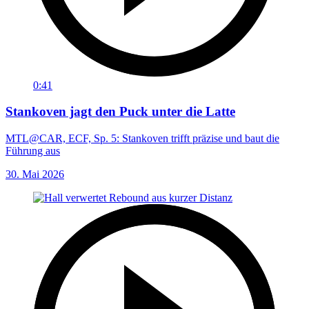
0:41
Stankoven jagt den Puck unter die Latte
MTL@CAR, ECF, Sp. 5: Stankoven trifft präzise und baut die
Führung aus
30. Mai 2026