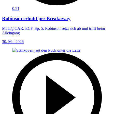
0:51
Robinson erhöht per Breakaway
MTL@CAR, ECF, Sp. 5: Robinson setzt sich ab und trifft beim
Alleingang
30. Mai 2026