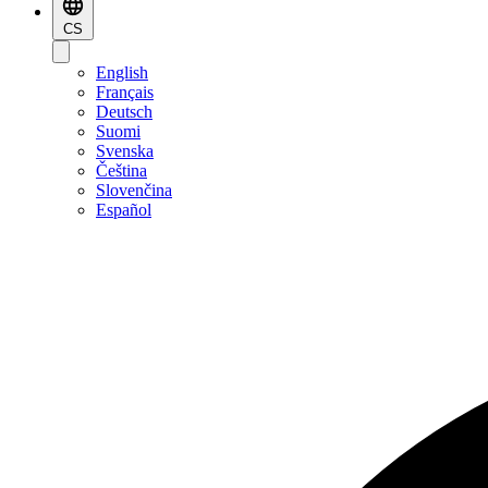
CS
English
Français
Deutsch
Suomi
Svenska
Čeština
Slovenčina
Español