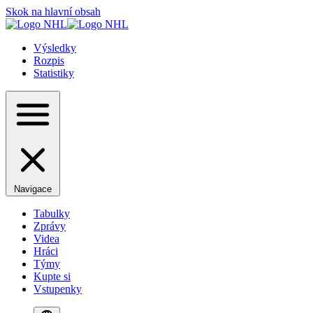
Skok na hlavní obsah
Výsledky
Rozpis
Statistiky
Navigace
Tabulky
Zprávy
Videa
Hráci
Týmy
Kupte si
Vstupenky