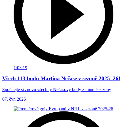
1:03:19
Všech 113 bodů Martina Nečase v sezoně 2025–26!
Spočítejte si znovu všechny Nečasovy body z minulé sezony
07. čvn 2026