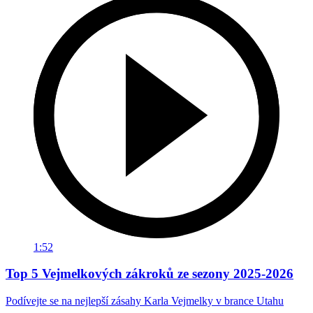
1:52
Top 5 Vejmelkových zákroků ze sezony 2025-2026
Podívejte se na nejlepší zásahy Karla Vejmelky v brance Utahu