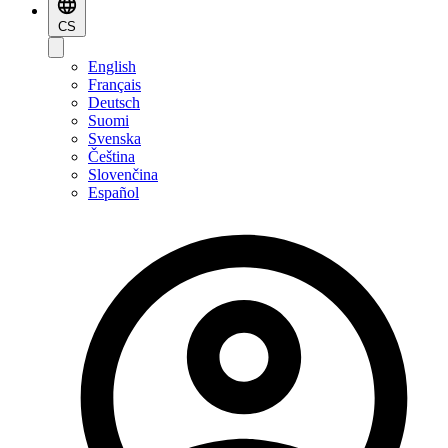
CS
English
Français
Deutsch
Suomi
Svenska
Čeština
Slovenčina
Español