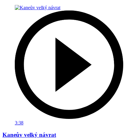
3:38
Kaneův velký návrat