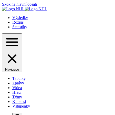
Skok na hlavní obsah
Výsledky
Rozpis
Statistiky
Navigace
Tabulky
Zprávy
Videa
Hráci
Týmy
Kupte si
Vstupenky