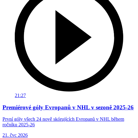
21:27
Premiérové góly Evropanů v NHL v sezoně 2025-26
První góly všech 24 nově skórujících Evropanů v NHL během
ročníku 2025-26
21. čvc 2026