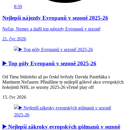
8:59
Nejlepší nájezdy Evropanů v sezoně 2025-26
Nečas, Nemec a další top nájezdy Evropanů v sezoně
21. čvc 2026
▶️ Top góly Evropanů v sezoně 2025-26
Od Tima Stützleho až po české hvězdy Davida Pastrňáka s
Martinem Nečasem: Přinášíme ty nejlepší gólové akce evropských
hokejistů NHL ze sezony 2025-26 včetně play off
15. čvc 2026
▶️ Nejlepší zákroky evropských gólmanů v sezoně