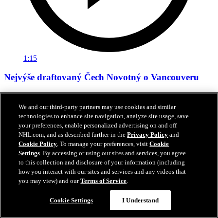
1:15
Nejvýše draftovaný Čech Novotný o Vancouveru
Adam Novotný hovoří o Vancouveru, který si jej vybral na 24.
místě draftu
We and our third-party partners may use cookies and similar
technologies to enhance site navigation, analyze site usage, save
27. čvn 2026
your preferences, enable personalized advertising on and off
NHL.com, and as described further in the
Privacy Policy
and
Cookie Policy
. To manage your preferences, visit
Cookie
Settings
. By accessing or using our sites and services, you agree
to this collection and disclosure of your information (including
how you interact with our sites and services and any videos that
you may view) and our
Terms of Service
.
Cookie Settings
I Understand