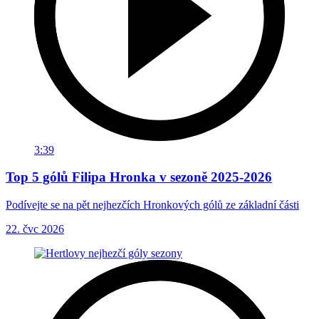
3:39
Top 5 gólů Filipa Hronka v sezoně 2025-2026
Podívejte se na pět nejhezčích Hronkových gólů ze základní části
22. čvc 2026