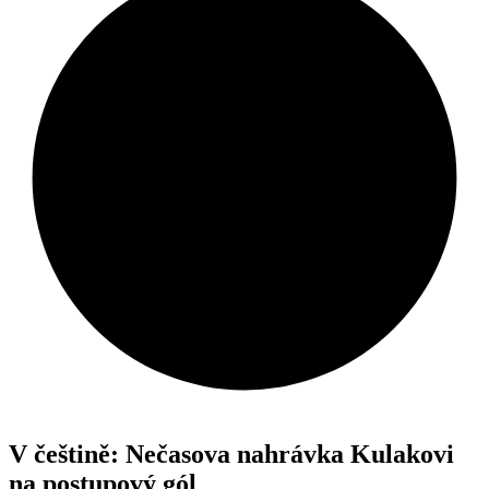
V češtině: Nečasova nahrávka Kulakovi
na postupový gól