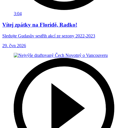
3:04
Vítej zpátky na Floridě, Radko!
Sledujte Gudasův sestřih akcí ze sezony 2022-2023
29. čvn 2026