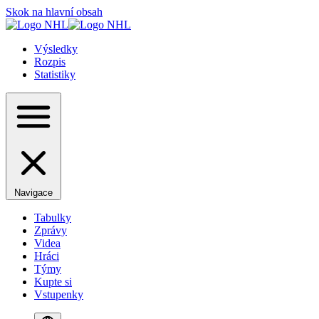
Skok na hlavní obsah
Výsledky
Rozpis
Statistiky
Navigace
Tabulky
Zprávy
Videa
Hráci
Týmy
Kupte si
Vstupenky