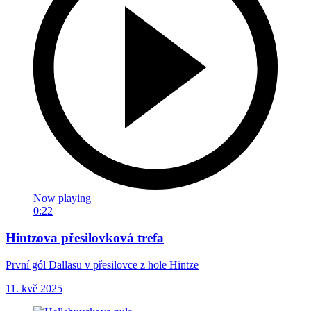
Now playing
0:22
Hintzova přesilovková trefa
První gól Dallasu v přesilovce z hole Hintze
11. kvě 2025