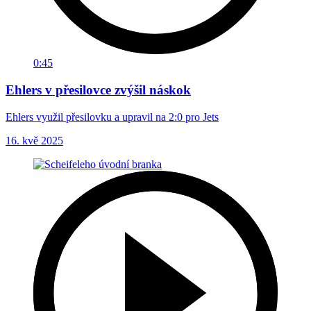
0:45
Ehlers v přesilovce zvýšil náskok
Ehlers využil přesilovku a upravil na 2:0 pro Jets
16. kvě 2025