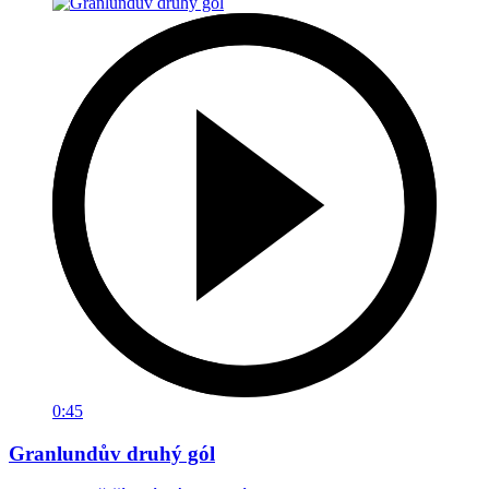
0:45
Granlundův druhý gól