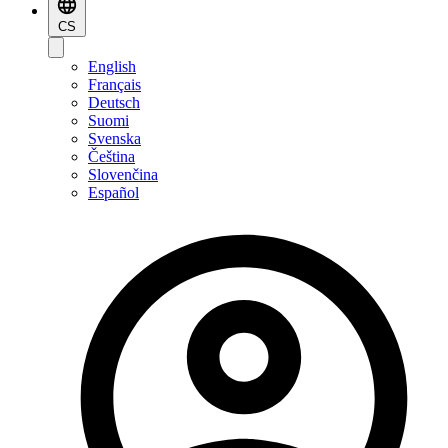
CS
English
Français
Deutsch
Suomi
Svenska
Čeština
Slovenčina
Español