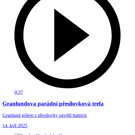
0:37
Granlundova parádní přesilovková trefa
Granlund gólem z přesilovky završil hattrick
14. kvě 2025