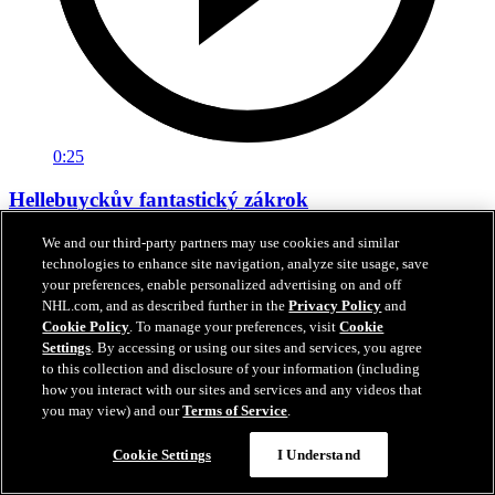
0:25
Hellebuyckův fantastický zákrok
Hellebuyck díky úžasnému zákroku uhájil nulu
We and our third-party partners may use cookies and similar
technologies to enhance site navigation, analyze site usage, save
10. kvě 2025
your preferences, enable personalized advertising on and off
NHL.com, and as described further in the
Privacy Policy
and
Cookie Policy
. To manage your preferences, visit
Cookie
Settings
. By accessing or using our sites and services, you agree
to this collection and disclosure of your information (including
how you interact with our sites and services and any videos that
you may view) and our
Terms of Service
.
Cookie Settings
I Understand