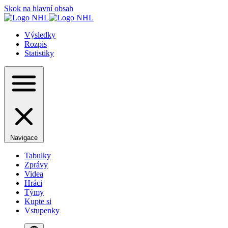
Skok na hlavní obsah
Výsledky
Rozpis
Statistiky
Navigace
Tabulky
Zprávy
Videa
Hráci
Týmy
Kupte si
Vstupenky