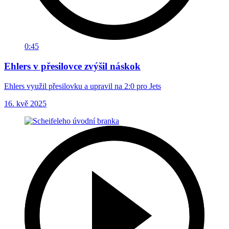
0:45
Ehlers v přesilovce zvýšil náskok
Ehlers využil přesilovku a upravil na 2:0 pro Jets
16. kvě 2025