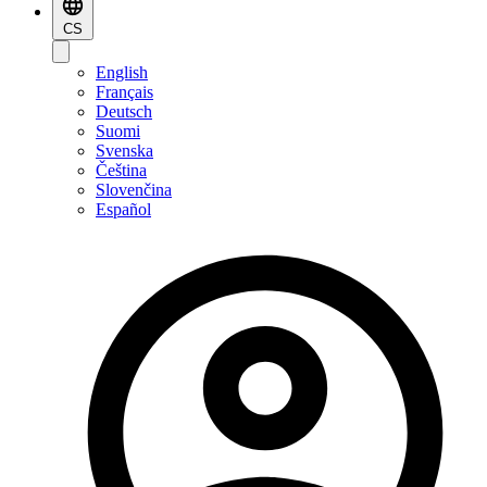
CS
English
Français
Deutsch
Suomi
Svenska
Čeština
Slovenčina
Español