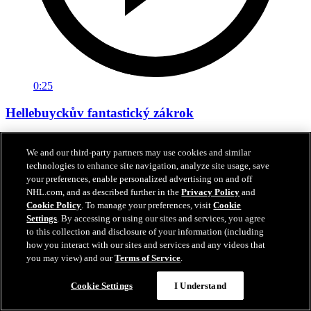
0:25
Hellebuyckův fantastický zákrok
Hellebuyck díky úžasnému zákroku uhájil nulu
We and our third-party partners may use cookies and similar
10. kvě 2025
technologies to enhance site navigation, analyze site usage, save
your preferences, enable personalized advertising on and off
NHL.com, and as described further in the
Privacy Policy
and
Cookie Policy
. To manage your preferences, visit
Cookie
Settings
. By accessing or using our sites and services, you agree
to this collection and disclosure of your information (including
how you interact with our sites and services and any videos that
you may view) and our
Terms of Service
.
Cookie Settings
I Understand