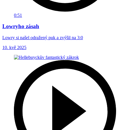
0:51
Lowryho zásah
Lowry si našel odražený puk a zvýšil na 3:0
10. kvě 2025