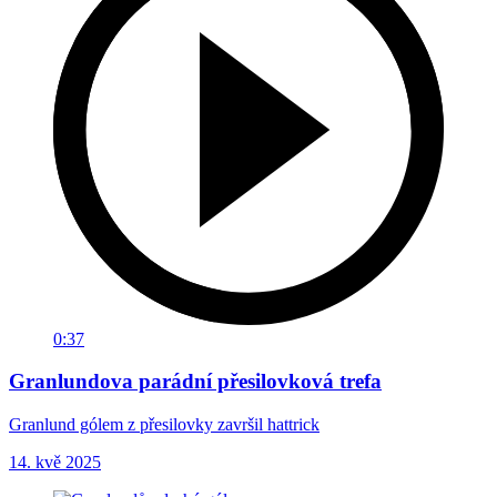
0:37
Granlundova parádní přesilovková trefa
Granlund gólem z přesilovky završil hattrick
14. kvě 2025