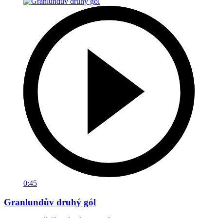
0:45
Granlundův druhý gól