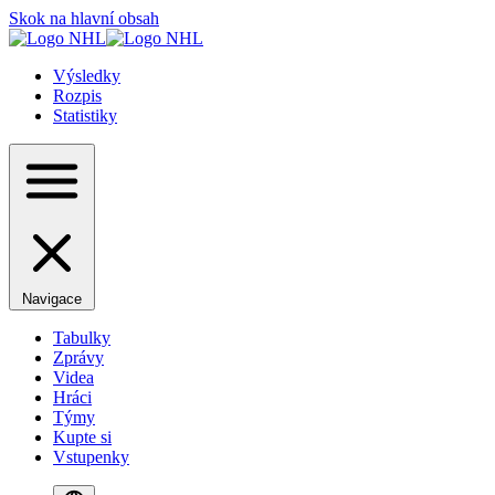
Skok na hlavní obsah
Výsledky
Rozpis
Statistiky
Navigace
Tabulky
Zprávy
Videa
Hráci
Týmy
Kupte si
Vstupenky