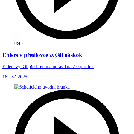
0:45
Ehlers v přesilovce zvýšil náskok
Ehlers využil přesilovku a upravil na 2:0 pro Jets
16. kvě 2025