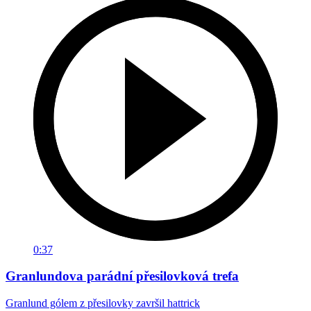
0:37
Granlundova parádní přesilovková trefa
Granlund gólem z přesilovky završil hattrick