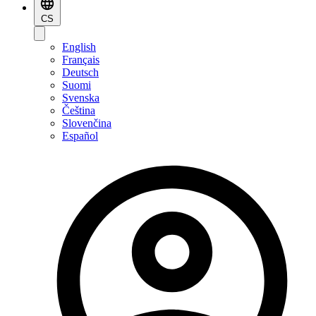
CS
English
Français
Deutsch
Suomi
Svenska
Čeština
Slovenčina
Español