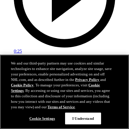
0:25
Hellebuyckův fantastický zákrok
We and our third-party partners may use cookies and similar
technologies to enhance site navigation, analyze site usage, save
Hellebuyck díky úžasnému zákroku uhájil nulu
your preferences, enable personalized advertising on and off
NHL.com, and as described further in the
Privacy Policy
and
10. kvě 2025
Cookie Policy
. To manage your preferences, visit
Cookie
Settings
. By accessing or using our sites and services, you agree
to this collection and disclosure of your information (including
how you interact with our sites and services and any videos that
you may view) and our
Terms of Service
.
Cookie Settings
I Understand