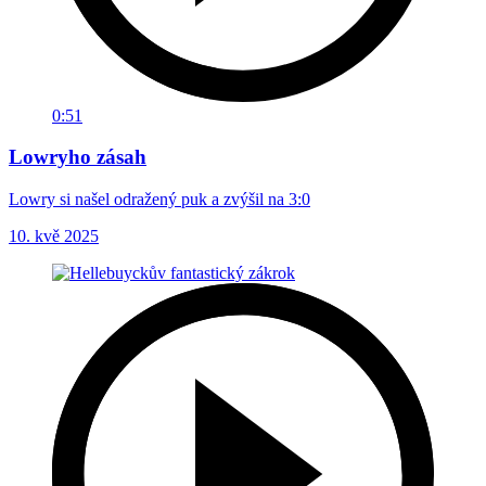
0:51
Lowryho zásah
Lowry si našel odražený puk a zvýšil na 3:0
10. kvě 2025