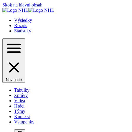
Skok na hlavní obsah
Výsledky
Rozpis
Statistiky
Navigace
Tabulky
Zprávy
Videa
Hráci
Týmy
Kupte si
Vstupenky