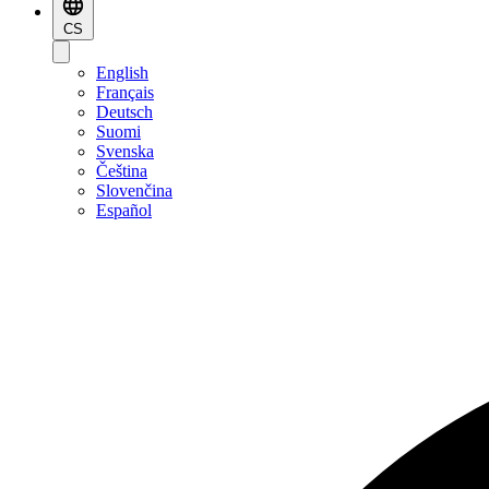
CS
English
Français
Deutsch
Suomi
Svenska
Čeština
Slovenčina
Español