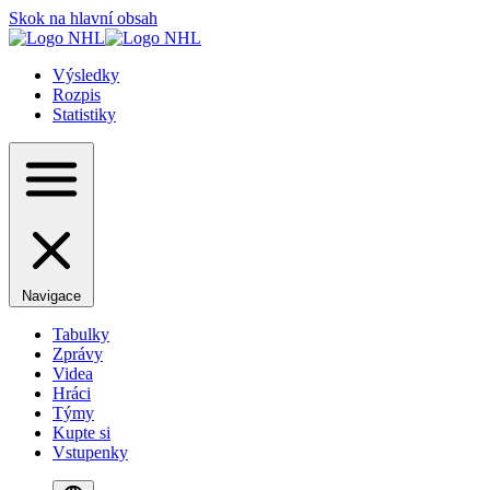
Skok na hlavní obsah
Výsledky
Rozpis
Statistiky
Navigace
Tabulky
Zprávy
Videa
Hráci
Týmy
Kupte si
Vstupenky