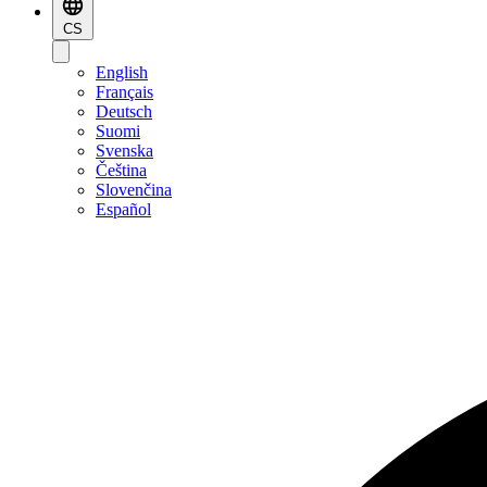
CS
English
Français
Deutsch
Suomi
Svenska
Čeština
Slovenčina
Español