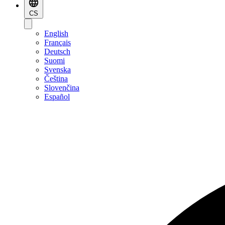
CS
English
Français
Deutsch
Suomi
Svenska
Čeština
Slovenčina
Español