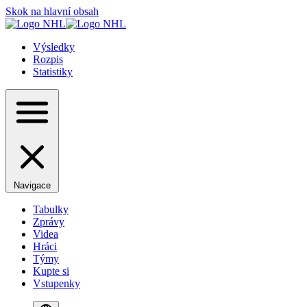
Skok na hlavní obsah
Výsledky
Rozpis
Statistiky
Navigace
Tabulky
Zprávy
Videa
Hráci
Týmy
Kupte si
Vstupenky