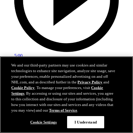
5:00
We and our third-party partners may use cookies and similar
Sestřih: Colorado - Minnesota 4:3 po prodloužení
technologies to enhance site navigation, analyze site usage, save
your preferences, enable personalized advertising on and off
Sestřih 5. zápasu série Colorado - Minnesota
NHL.com, and as described further in the
Privacy Policy
and
Cookie Policy
. To manage your preferences, visit
Cookie
14. kvě 2026
Settings
. By accessing or using our sites and services, you agree
to this collection and disclosure of your information (including
how you interact with our sites and services and any videos that
you may view) and our
Terms of Service
.
Cookie Settings
I Understand