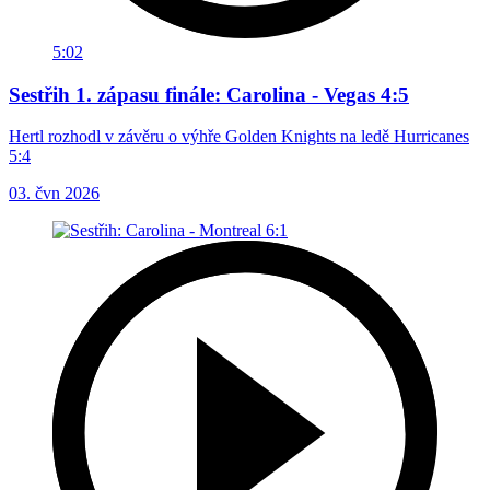
5:02
Sestřih 1. zápasu finále: Carolina - Vegas 4:5
Hertl rozhodl v závěru o výhře Golden Knights na ledě Hurricanes
5:4
03. čvn 2026