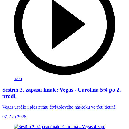
5:06
Sestřih 3. zápasu finále: Vegas - Carolina 5:4 po 2.
prodl.
Vegas uspělo i přes ztrátu čtyřgólového náskoku ve třetí třetině
07. čvn 2026