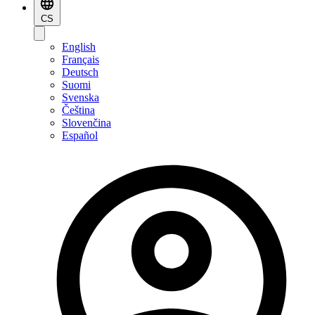
CS
English
Français
Deutsch
Suomi
Svenska
Čeština
Slovenčina
Español