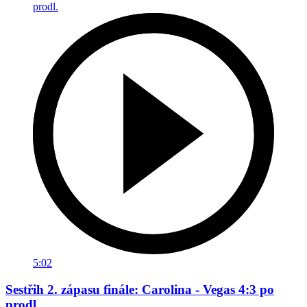
5:02
Sestřih 2. zápasu finále: Carolina - Vegas 4:3 po
prodl.