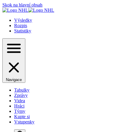
Skok na hlavní obsah
Výsledky
Rozpis
Statistiky
Navigace
Tabulky
Zprávy
Videa
Hráci
Týmy
Kupte si
Vstupenky