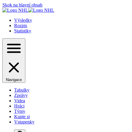
Skok na hlavní obsah
Výsledky
Rozpis
Statistiky
Navigace
Tabulky
Zprávy
Videa
Hráci
Týmy
Kupte si
Vstupenky