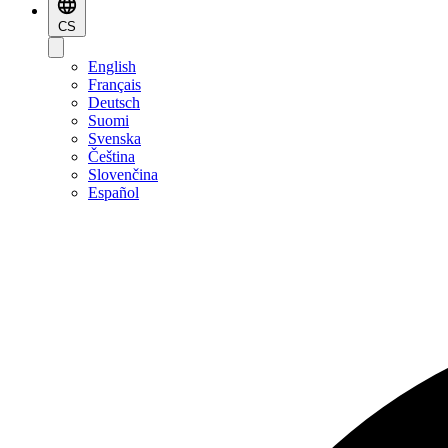
CS
English
Français
Deutsch
Suomi
Svenska
Čeština
Slovenčina
Español