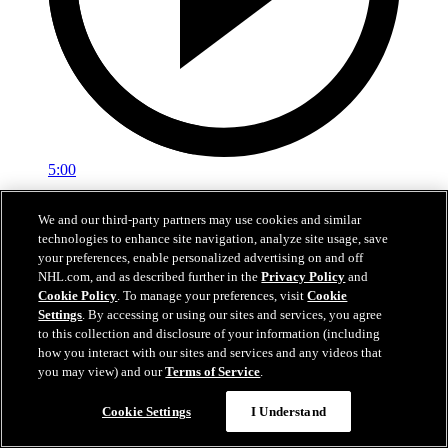
5:00
Sestřih: Colorado - Minnesota 4:3 po prodloužení
We and our third-party partners may use cookies and similar
technologies to enhance site navigation, analyze site usage, save
Sestřih 5. zápasu série Colorado - Minnesota
your preferences, enable personalized advertising on and off
NHL.com, and as described further in the
Privacy Policy
and
14. kvě 2026
Cookie Policy
. To manage your preferences, visit
Cookie
Settings
. By accessing or using our sites and services, you agree
to this collection and disclosure of your information (including
how you interact with our sites and services and any videos that
you may view) and our
Terms of Service
.
Cookie Settings
I Understand