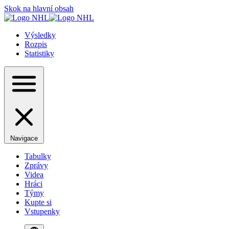
Skok na hlavní obsah
Výsledky
Rozpis
Statistiky
Navigace
Tabulky
Zprávy
Videa
Hráci
Týmy
Kupte si
Vstupenky