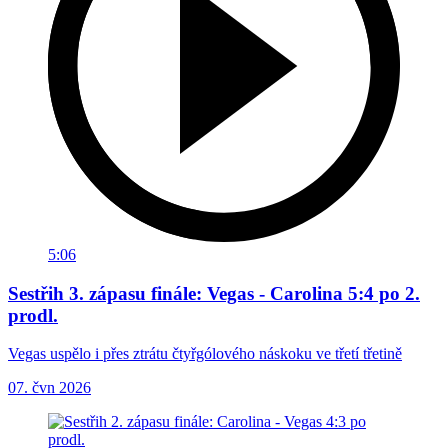
5:06
Sestřih 3. zápasu finále: Vegas - Carolina 5:4 po 2.
prodl.
Vegas uspělo i přes ztrátu čtyřgólového náskoku ve třetí třetině
07. čvn 2026