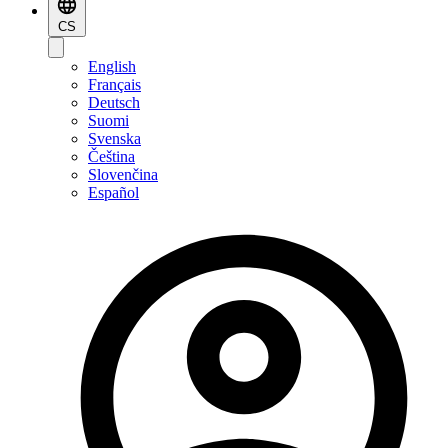
CS
English
Français
Deutsch
Suomi
Svenska
Čeština
Slovenčina
Español