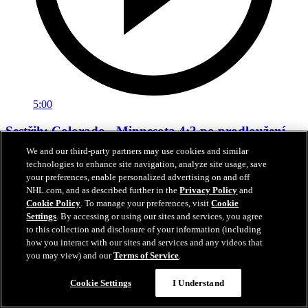
5:00
Sestřih: Colorado - Minnesota 4:3 po prodloužení
We and our third-party partners may use cookies and similar
Sestřih 5. zápasu série Colorado - Minnesota
technologies to enhance site navigation, analyze site usage, save
your preferences, enable personalized advertising on and off
14. kvě 2026
NHL.com, and as described further in the
Privacy Policy
and
Cookie Policy
. To manage your preferences, visit
Cookie
Settings
. By accessing or using our sites and services, you agree
to this collection and disclosure of your information (including
how you interact with our sites and services and any videos that
you may view) and our
Terms of Service
.
Cookie Settings
I Understand