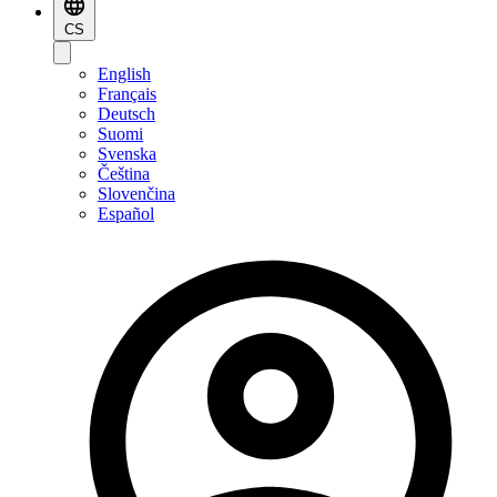
CS
English
Français
Deutsch
Suomi
Svenska
Čeština
Slovenčina
Español