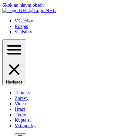
Skok na hlavní obsah
Výsledky
Rozpis
Statistiky
Navigace
Tabulky
Zprávy
Videa
Hráci
Týmy
Kupte si
Vstupenky