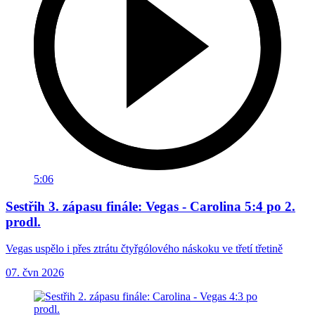
5:06
Sestřih 3. zápasu finále: Vegas - Carolina 5:4 po 2.
prodl.
Vegas uspělo i přes ztrátu čtyřgólového náskoku ve třetí třetině
07. čvn 2026