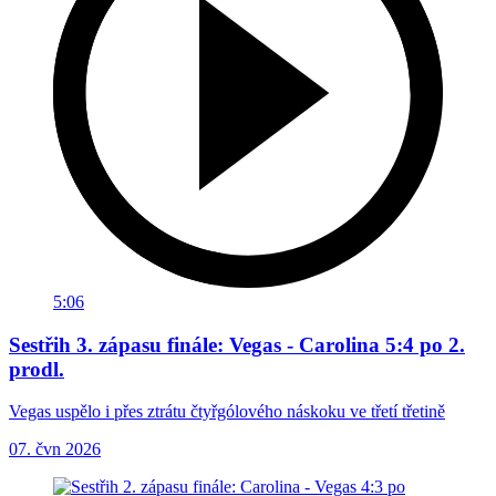
5:06
Sestřih 3. zápasu finále: Vegas - Carolina 5:4 po 2.
prodl.
Vegas uspělo i přes ztrátu čtyřgólového náskoku ve třetí třetině
07. čvn 2026