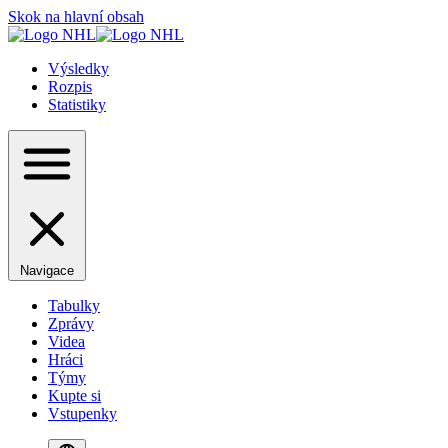
Skok na hlavní obsah
Výsledky
Rozpis
Statistiky
Navigace
Tabulky
Zprávy
Videa
Hráci
Týmy
Kupte si
Vstupenky