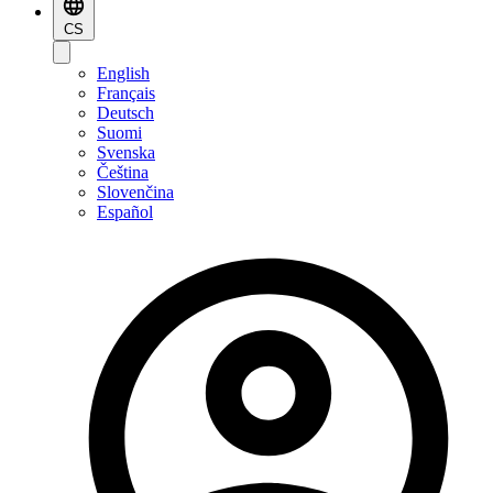
CS
English
Français
Deutsch
Suomi
Svenska
Čeština
Slovenčina
Español