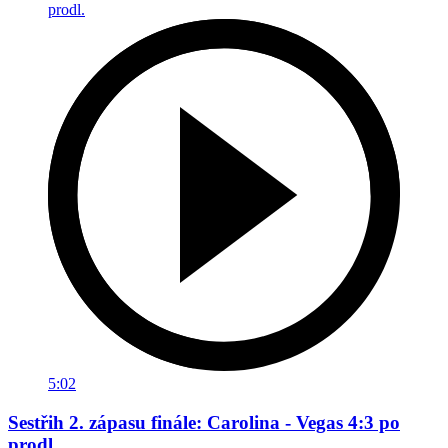
5:02
Sestřih 2. zápasu finále: Carolina - Vegas 4:3 po
prodl.