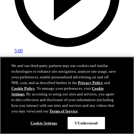
5:00
Sestřih: Colorado - Minnesota 4:3 po prodloužení
We and our third-party partners may use cookies and similar
technologies to enhance site navigation, analyze site usage, save
Sestřih 5. zápasu série Colorado - Minnesota
your preferences, enable personalized advertising on and off
NHL.com, and as described further in the
Privacy Policy
and
14. kvě 2026
Cookie Policy
. To manage your preferences, visit
Cookie
Settings
. By accessing or using our sites and services, you agree
to this collection and disclosure of your information (including
how you interact with our sites and services and any videos that
you may view) and our
Terms of Service
.
Cookie Settings
I Understand