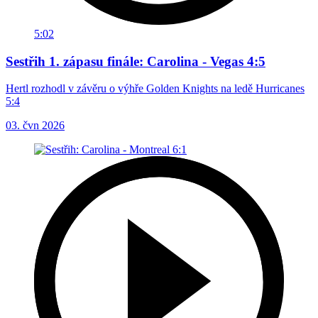
5:02
Sestřih 1. zápasu finále: Carolina - Vegas 4:5
Hertl rozhodl v závěru o výhře Golden Knights na ledě Hurricanes
5:4
03. čvn 2026