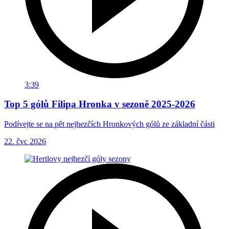
3:39
Top 5 gólů Filipa Hronka v sezoně 2025-2026
Podívejte se na pět nejhezčích Hronkových gólů ze základní části
22. čvc 2026