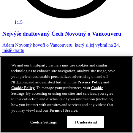
1:15
Nejvýše draftovaný Čech Novotný o Vancouveru
Adam Novotný hovoří o Vancouveru, který si jej vybral na 24.
místě draftu
27. čvn 2026
We and our third-party partners may use cookies and similar
technologies to enhance site navigation, analyze site usage, save
your preferences, enable personalized advertising on and off
NHL.com, and as described further in the
Privacy Policy
and
Cookie Policy
. To manage your preferences, visit
Cookie
Settings
. By accessing or using our sites and services, you agree
to this collection and disclosure of your information (including
how you interact with our sites and services and any videos that
you may view) and our
Terms of Service
.
Cookie Settings
I Understand