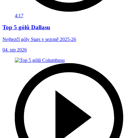
4:17
Top 5 gólů Dallasu
Nejhezčí góly Stars v sezoně 2025-26
04. srp 2026