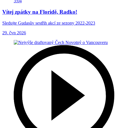
3:04
Vítej zpátky na Floridě, Radko!
Sledujte Gudasův sestřih akcí ze sezony 2022-2023
29. čvn 2026