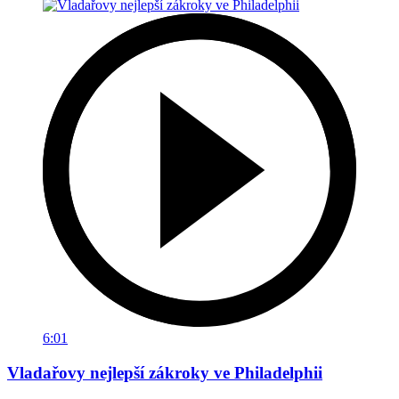
6:01
Vladařovy nejlepší zákroky ve Philadelphii