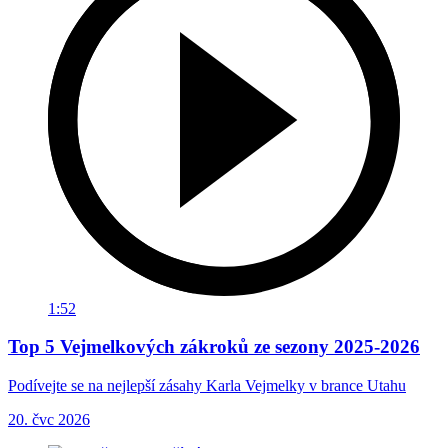
1:52
Top 5 Vejmelkových zákroků ze sezony 2025-2026
Podívejte se na nejlepší zásahy Karla Vejmelky v brance Utahu
20. čvc 2026