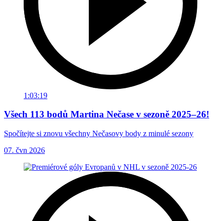
1:03:19
Všech 113 bodů Martina Nečase v sezoně 2025–26!
Spočítejte si znovu všechny Nečasovy body z minulé sezony
07. čvn 2026