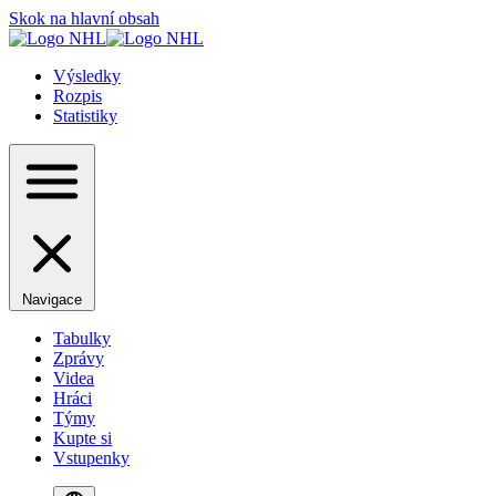
Skok na hlavní obsah
Výsledky
Rozpis
Statistiky
Navigace
Tabulky
Zprávy
Videa
Hráci
Týmy
Kupte si
Vstupenky