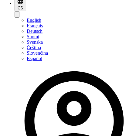
CS
English
Français
Deutsch
Suomi
Svenska
Čeština
Slovenčina
Español