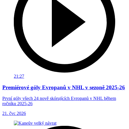
21:27
Premiérové góly Evropanů v NHL v sezoně 2025-26
První góly všech 24 nově skórujících Evropanů v NHL během
ročníku 2025-26
21. čvc 2026