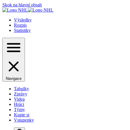
Skok na hlavní obsah
Výsledky
Rozpis
Statistiky
Navigace
Tabulky
Zprávy
Videa
Hráci
Týmy
Kupte si
Vstupenky