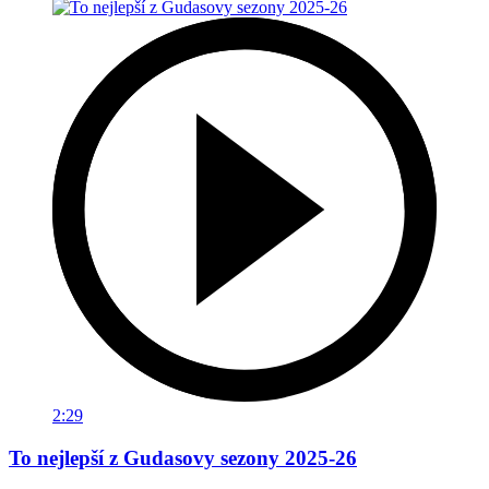
2:29
To nejlepší z Gudasovy sezony 2025-26