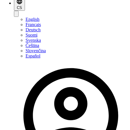
CS
English
Français
Deutsch
Suomi
Svenska
Čeština
Slovenčina
Español