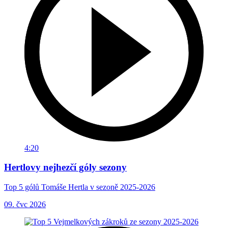
4:20
Hertlovy nejhezčí góly sezony
Top 5 gólů Tomáše Hertla v sezoně 2025-2026
09. čvc 2026