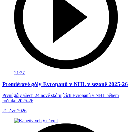
21:27
Premiérové góly Evropanů v NHL v sezoně 2025-26
První góly všech 24 nově skórujících Evropanů v NHL během
ročníku 2025-26
21. čvc 2026