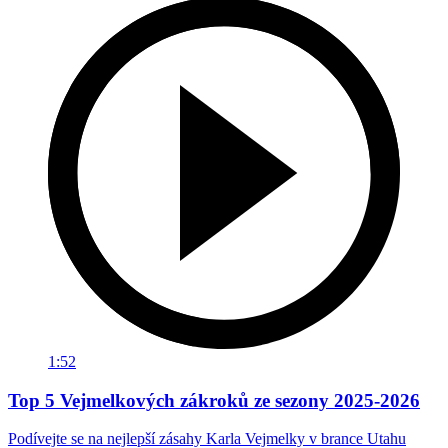
1:52
Top 5 Vejmelkových zákroků ze sezony 2025-2026
Podívejte se na nejlepší zásahy Karla Vejmelky v brance Utahu