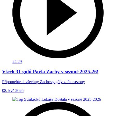
24:29
Všech 31 gólů Pavla Zachy v sezoně 2025-26!
Připomeňte si všechny Zachovy góly z této sezony
08. kvě 2026