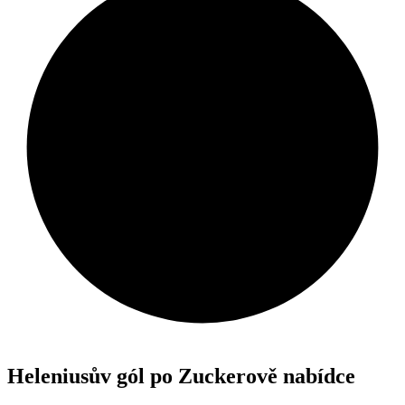
Heleniusův gól po Zuckerově nabídce