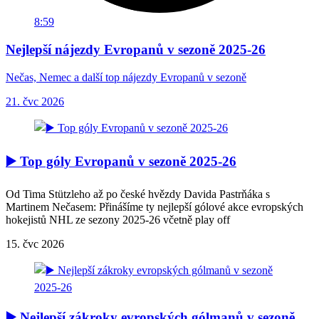
8:59
Nejlepší nájezdy Evropanů v sezoně 2025-26
Nečas, Nemec a další top nájezdy Evropanů v sezoně
21. čvc 2026
▶️ Top góly Evropanů v sezoně 2025-26
Od Tima Stützleho až po české hvězdy Davida Pastrňáka s
Martinem Nečasem: Přinášíme ty nejlepší gólové akce evropských
hokejistů NHL ze sezony 2025-26 včetně play off
15. čvc 2026
▶️ Nejlepší zákroky evropských gólmanů v sezoně