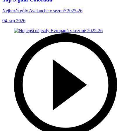
Nejhezčí góly Avalanche v sezoně 2025-26
04. srp 2026