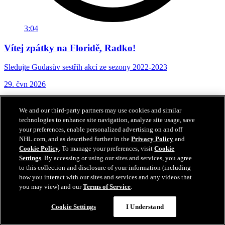
3:04
Vítej zpátky na Floridě, Radko!
Sledujte Gudasův sestřih akcí ze sezony 2022-2023
29. čvn 2026
We and our third-party partners may use cookies and similar
technologies to enhance site navigation, analyze site usage, save
your preferences, enable personalized advertising on and off
NHL.com, and as described further in the
Privacy Policy
and
Cookie Policy
. To manage your preferences, visit
Cookie
Settings
. By accessing or using our sites and services, you agree
to this collection and disclosure of your information (including
how you interact with our sites and services and any videos that
you may view) and our
Terms of Service
.
Cookie Settings
I Understand