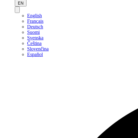
EN
English
Français
Deutsch
Suomi
Svenska
Čeština
Slovenčina
Español