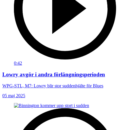
0:42
Lowry avgör i andra förlängningsperioden
WPG-STL, M7: Lowry blir stor suddenhjälte för Blues
05 maj 2025