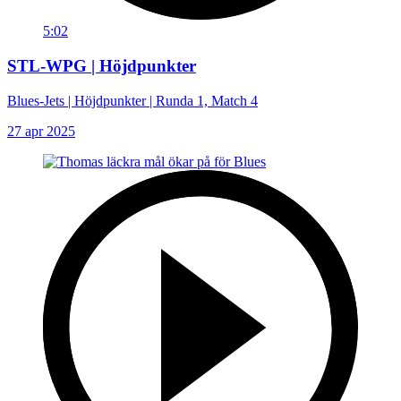
5:02
STL-WPG | Höjdpunkter
Blues-Jets | Höjdpunkter | Runda 1, Match 4
27 apr 2025