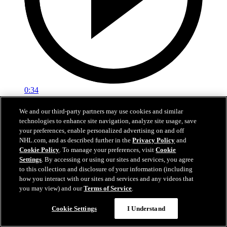
0:34
Schenn spär på ledningen
We and our third-party partners may use cookies and similar
technologies to enhance site navigation, analyze site usage, save
STL-WPG, M4: Schenn sätter pucken högt, utökar för Blues
your preferences, enable personalized advertising on and off
NHL.com, and as described further in the
Privacy Policy
and
27 apr 2025
Cookie Policy
. To manage your preferences, visit
Cookie
Settings
. By accessing or using our sites and services, you agree
to this collection and disclosure of your information (including
how you interact with our sites and services and any videos that
you may view) and our
Terms of Service
.
Cookie Settings
I Understand