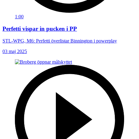
1:00
Perfetti vispar in pucken i PP
STL-WPG, M6: Perfetti överlistar Binnington i powerplay
03 maj 2025