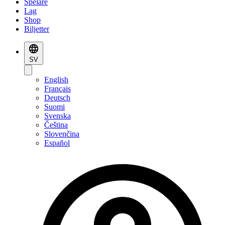
Spelare
Lag
Shop
Biljetter
SV
English
Français
Deutsch
Suomi
Svenska
Čeština
Slovenčina
Español