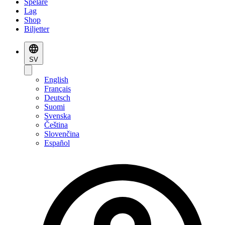
Spelare
Lag
Shop
Biljetter
SV
English
Français
Deutsch
Suomi
Svenska
Čeština
Slovenčina
Español