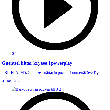
0:54
Guentzel hittar krysset i powerplay
TBL-FLA, M5: Guentzel snärtar in pucken i numerrät överläge
01 maj 2025