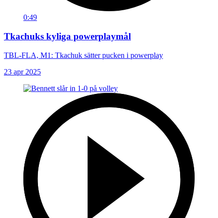
0:49
Tkachuks kyliga powerplaymål
TBL-FLA, M1: Tkachuk sätter pucken i powerplay
23 apr 2025