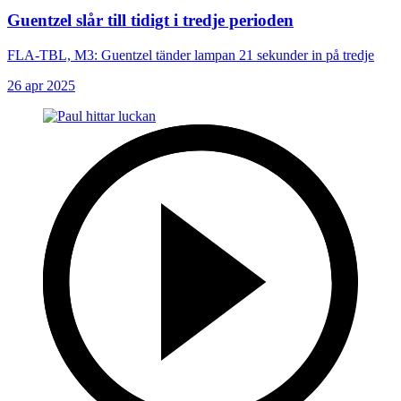
Guentzel slår till tidigt i tredje perioden
FLA-TBL, M3: Guentzel tänder lampan 21 sekunder in på tredje
26 apr 2025