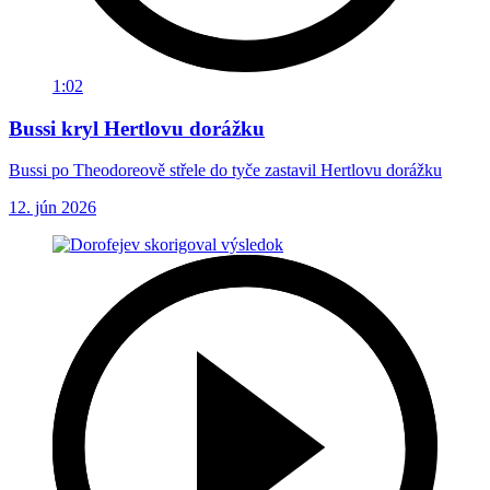
1:02
Bussi kryl Hertlovu dorážku
Bussi po Theodoreově střele do tyče zastavil Hertlovu dorážku
12. jún 2026