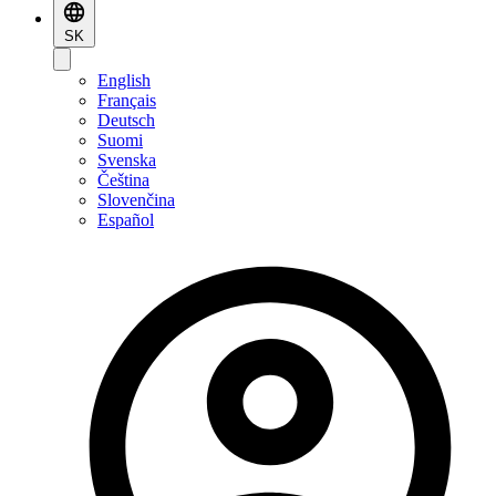
SK
English
Français
Deutsch
Suomi
Svenska
Čeština
Slovenčina
Español