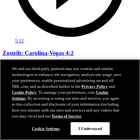
5:12
Zostrih: Carolina-Vegas 4:2
Zostrih piateho finále Stanley Cupu
We and our third-party partners may use cookies and similar
technologies to enhance site navigation, analyze site usage, save
12. jún 2026
your preferences, enable personalized advertising on and off
NHL.com, and as described further in the
Privacy Policy
and
Cookie Policy
. To manage your preferences, visit
Cookie
Settings
. By accessing or using our sites and services, you agree
to this collection and disclosure of your information (including
how you interact with our sites and services and any videos that
you may view) and our
Terms of Service
.
Cookie Settings
I Understand