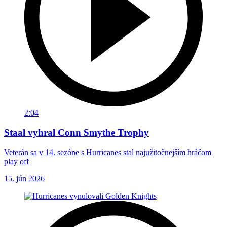
2:04
Staal vyhral Conn Smythe Trophy
Veterán sa v 14. sezóne s Hurricanes stal najužitočnejším hráčom
play off
15. jún 2026