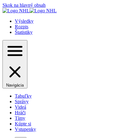
Skok na hlavný obsah
Výsledky
Rozpis
Štatistiky
Navigácia
Tabuľky
Správy
Videá
Hráči
Tímy
Kúpte si
Vstupenky