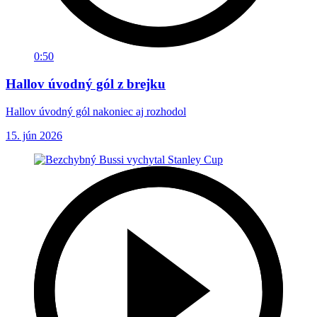
0:50
Hallov úvodný gól z brejku
Hallov úvodný gól nakoniec aj rozhodol
15. jún 2026