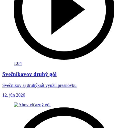
1:04
Svečnikovov druhý gól
Svečnikov aj druhýkrát využil presilovku
12. jún 2026