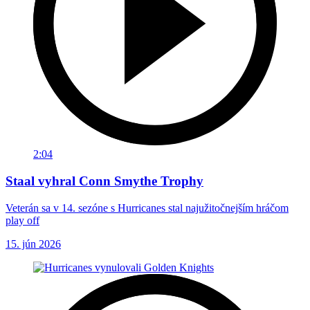
2:04
Staal vyhral Conn Smythe Trophy
Veterán sa v 14. sezóne s Hurricanes stal najužitočnejším hráčom
play off
15. jún 2026