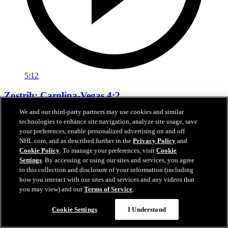
5:12
Zostrih: Carolina-Vegas 4:2
We and our third-party partners may use cookies and similar
Zostrih piateho finále Stanley Cupu
technologies to enhance site navigation, analyze site usage, save
your preferences, enable personalized advertising on and off
12. jún 2026
NHL.com, and as described further in the
Privacy Policy
and
Cookie Policy
. To manage your preferences, visit
Cookie
Settings
. By accessing or using our sites and services, you agree
to this collection and disclosure of your information (including
how you interact with our sites and services and any videos that
you may view) and our
Terms of Service
.
Cookie Settings
I Understand