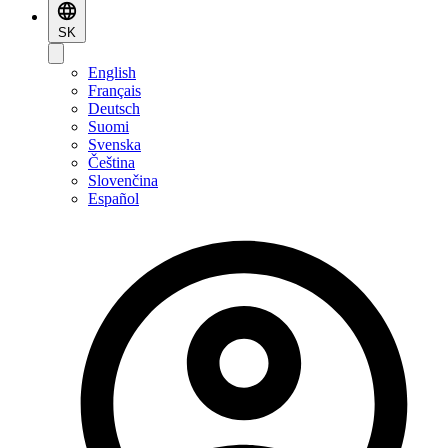
SK
English
Français
Deutsch
Suomi
Svenska
Čeština
Slovenčina
Español