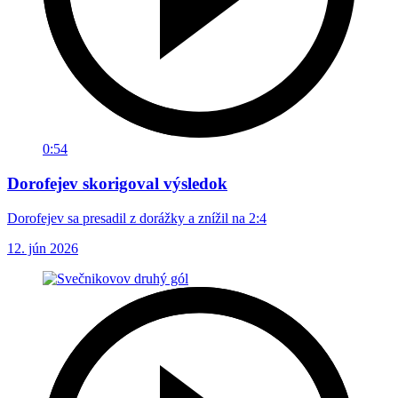
0:54
Dorofejev skorigoval výsledok
Dorofejev sa presadil z dorážky a znížil na 2:4
12. jún 2026