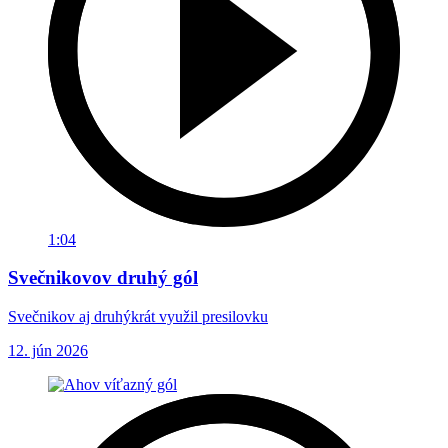
1:04
Svečnikovov druhý gól
Svečnikov aj druhýkrát využil presilovku
12. jún 2026