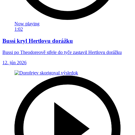
Now playing
1:02
Bussi kryl Hertlovu dorážku
Bussi po Theodoreově střele do tyče zastavil Hertlovu dorážku
12. jún 2026