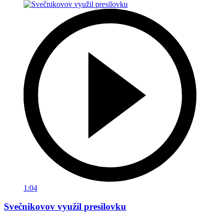
1:04
Svečnikovov využil presilovku