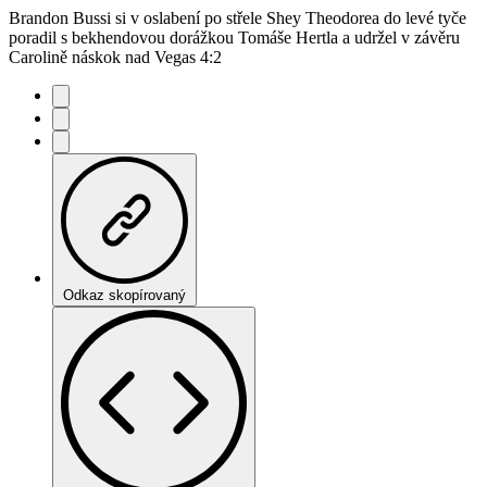
Brandon Bussi si v oslabení po střele Shey Theodorea do levé tyče
poradil s bekhendovou dorážkou Tomáše Hertla a udržel v závěru
Carolině náskok nad Vegas 4:2
Odkaz skopírovaný