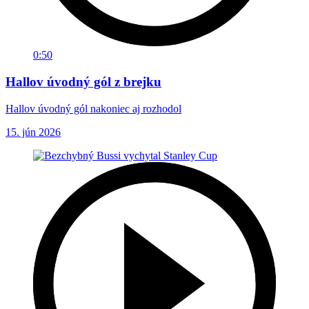
0:50
Hallov úvodný gól z brejku
Hallov úvodný gól nakoniec aj rozhodol
15. jún 2026