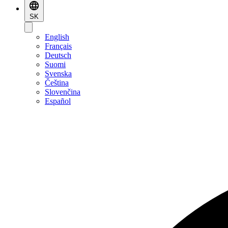
SK
English
Français
Deutsch
Suomi
Svenska
Čeština
Slovenčina
Español