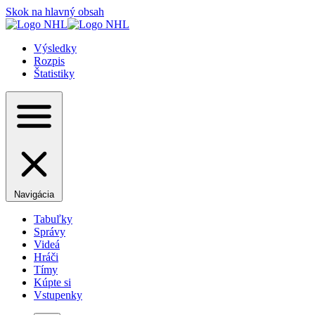
Skok na hlavný obsah
Výsledky
Rozpis
Štatistiky
Navigácia
Tabuľky
Správy
Videá
Hráči
Tímy
Kúpte si
Vstupenky