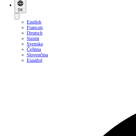
SK
English
Français
Deutsch
Suomi
Svenska
Čeština
Slovenčina
Español