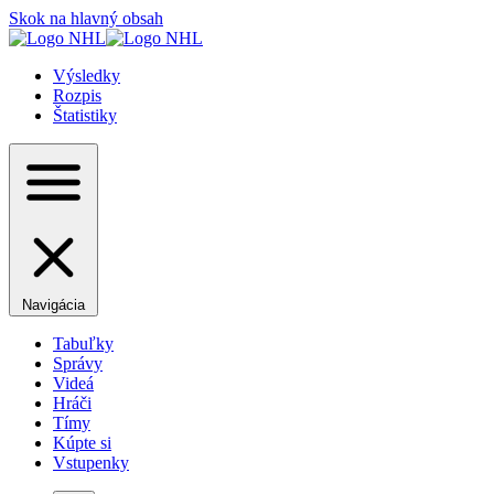
Skok na hlavný obsah
Výsledky
Rozpis
Štatistiky
Navigácia
Tabuľky
Správy
Videá
Hráči
Tímy
Kúpte si
Vstupenky