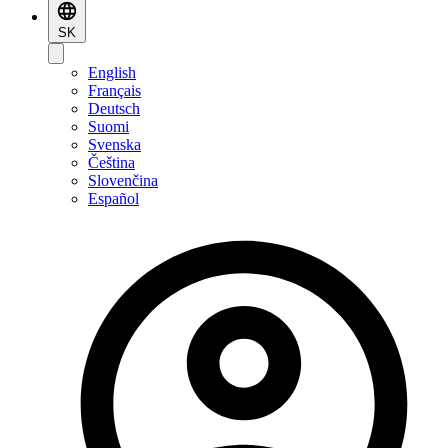
SK
English
Français
Deutsch
Suomi
Svenska
Čeština
Slovenčina
Español