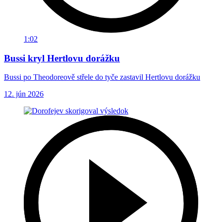
1:02
Bussi kryl Hertlovu dorážku
Bussi po Theodoreově střele do tyče zastavil Hertlovu dorážku
12. jún 2026