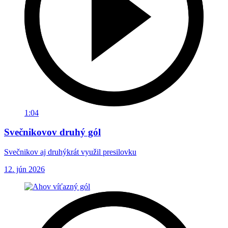
1:04
Svečnikovov druhý gól
Svečnikov aj druhýkrát využil presilovku
12. jún 2026