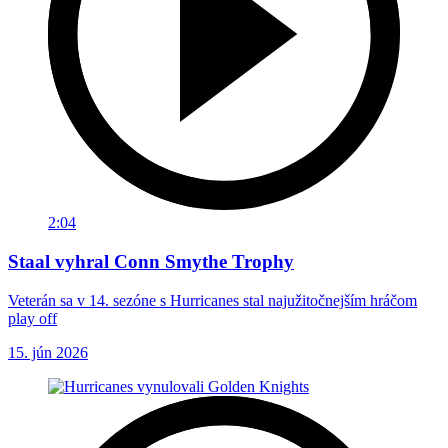
2:04
Staal vyhral Conn Smythe Trophy
Veterán sa v 14. sezóne s Hurricanes stal najužitočnejším hráčom
play off
15. jún 2026