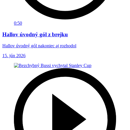
0:50
Hallov úvodný gól z brejku
Hallov úvodný gól nakoniec aj rozhodol
15. jún 2026