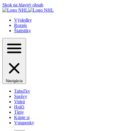
Skok na hlavný obsah
Výsledky
Rozpis
Štatistiky
Navigácia
Tabuľky
Správy
Videá
Hráči
Tímy
Kúpte si
Vstupenky