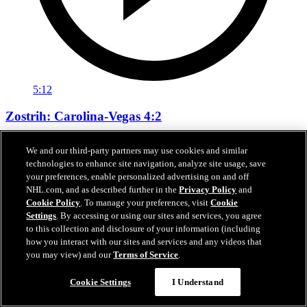
5:12
Zostrih: Carolina-Vegas 4:2
Zostrih piateho finále Stanley Cupu
We and our third-party partners may use cookies and similar
technologies to enhance site navigation, analyze site usage, save
12. jún 2026
your preferences, enable personalized advertising on and off
NHL.com, and as described further in the
Privacy Policy
and
Cookie Policy
. To manage your preferences, visit
Cookie
Settings
. By accessing or using our sites and services, you agree
to this collection and disclosure of your information (including
how you interact with our sites and services and any videos that
you may view) and our
Terms of Service
.
Cookie Settings
I Understand