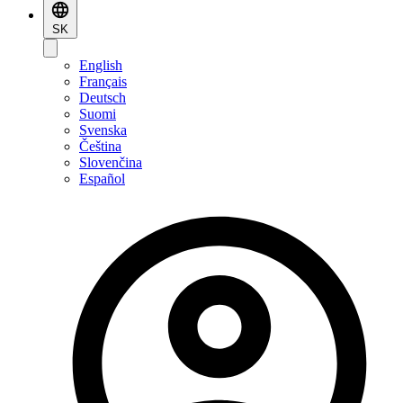
SK
English
Français
Deutsch
Suomi
Svenska
Čeština
Slovenčina
Español