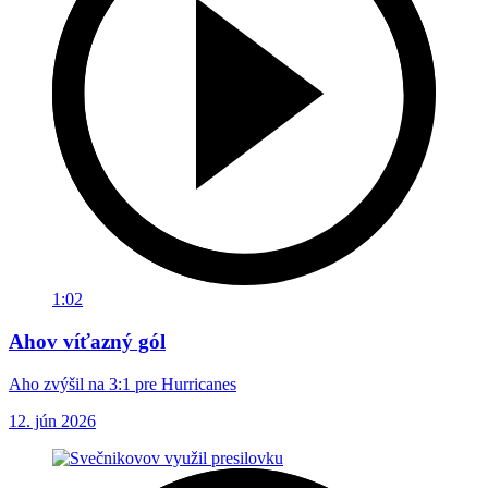
1:02
Ahov víťazný gól
Aho zvýšil na 3:1 pre Hurricanes
12. jún 2026