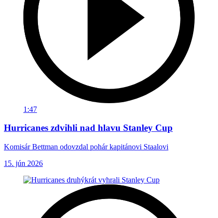
1:47
Hurricanes zdvihli nad hlavu Stanley Cup
Komisár Bettman odovzdal pohár kapitánovi Staalovi
15. jún 2026