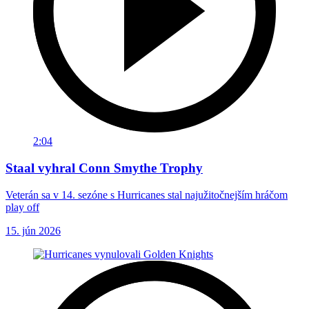
2:04
Staal vyhral Conn Smythe Trophy
Veterán sa v 14. sezóne s Hurricanes stal najužitočnejším hráčom
play off
15. jún 2026