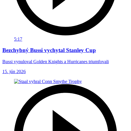
5:17
Bezchybný Bussi vychytal Stanley Cup
Bussi vynuloval Golden Knights a Hurricanes triumfovali
15. jún 2026