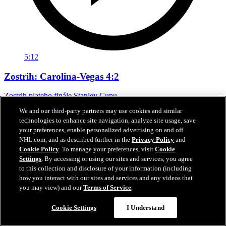
5:12
Zostrih: Carolina-Vegas 4:2
Zostrih piateho finále Stanley Cupu
We and our third-party partners may use cookies and similar
12. jún 2026
technologies to enhance site navigation, analyze site usage, save
your preferences, enable personalized advertising on and off
NHL.com, and as described further in the
Privacy Policy
and
Cookie Policy
. To manage your preferences, visit
Cookie
Settings
. By accessing or using our sites and services, you agree
to this collection and disclosure of your information (including
how you interact with our sites and services and any videos that
you may view) and our
Terms of Service
.
Cookie Settings
I Understand