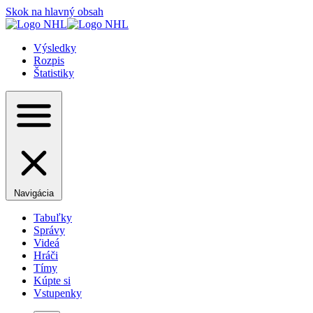
Skok na hlavný obsah
Výsledky
Rozpis
Štatistiky
Navigácia
Tabuľky
Správy
Videá
Hráči
Tímy
Kúpte si
Vstupenky