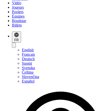
Vidéo
Joueurs
Poolers
Équipes
Boutique
Billets
FR
English
Français
Deutsch
Suomi
Svenska
Čeština
Slovenčina
Español