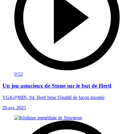
0:52
Un jeu astucieux de Stone sur le but de Hertl
VGK@MIN, #4: Hertl brise l'égalité de façon inusitée
26 avr. 2025