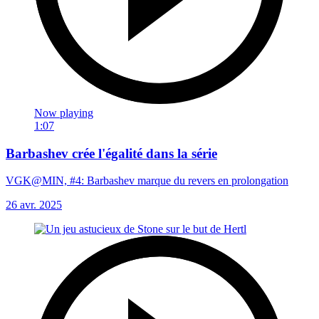
Now playing
1:07
Barbashev crée l'égalité dans la série
VGK@MIN, #4: Barbashev marque du revers en prolongation
26 avr. 2025