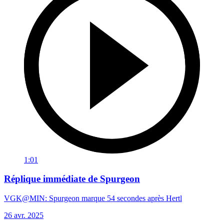
1:01
Réplique immédiate de Spurgeon
VGK@MIN: Spurgeon marque 54 secondes après Hertl
26 avr. 2025