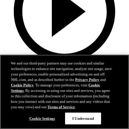
We and our third-party partners may use cookies and similar
0:43
technologies to enhance site navigation, analyze site usage, save
your preferences, enable personalized advertising on and off
Kaprizov bat le son de la sirène
NHL.com, and as described further in the
Privacy Policy
and
Cookie Policy
. To manage your preferences, visit
Cookie
VGK@MIN, #3: Kaprizov creuse l'écart en fin de période
Settings
. By accessing or using our sites and services, you agree
to this collection and disclosure of your information (including
25 avr. 2025
how you interact with our sites and services and any videos that
you may view) and our
Terms of Service
.
Cookie Settings
I Understand