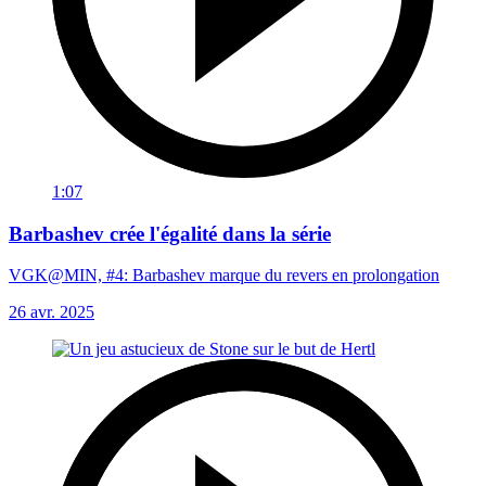
1:07
Barbashev crée l'égalité dans la série
VGK@MIN, #4: Barbashev marque du revers en prolongation
26 avr. 2025