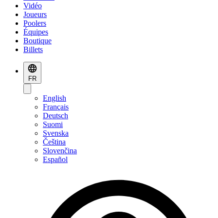
Vidéo
Joueurs
Poolers
Équipes
Boutique
Billets
FR
English
Français
Deutsch
Suomi
Svenska
Čeština
Slovenčina
Español