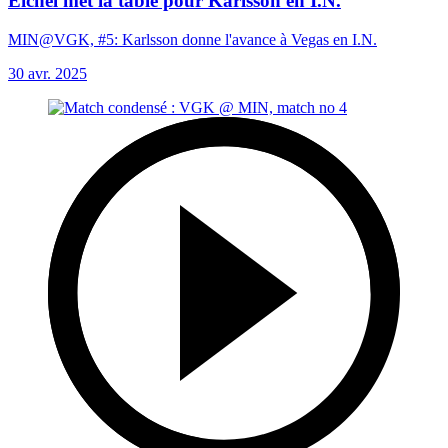
Eichel met la table pour Karlsson en I.N.
MIN@VGK, #5: Karlsson donne l'avance à Vegas en I.N.
30 avr. 2025