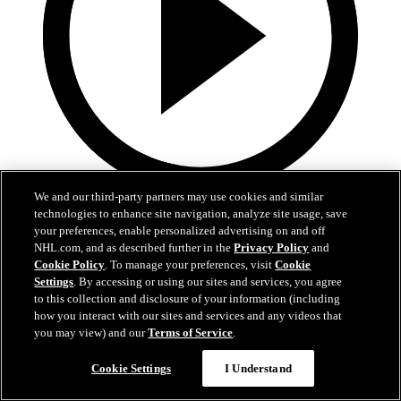
We and our third-party partners may use cookies and similar
0:43
technologies to enhance site navigation, analyze site usage, save
your preferences, enable personalized advertising on and off
Kaprizov bat le son de la sirène
NHL.com, and as described further in the
Privacy Policy
and
Cookie Policy
. To manage your preferences, visit
Cookie
VGK@MIN, #3: Kaprizov creuse l'écart en fin de période
Settings
. By accessing or using our sites and services, you agree
to this collection and disclosure of your information (including
25 avr. 2025
how you interact with our sites and services and any videos that
you may view) and our
Terms of Service
.
Cookie Settings
I Understand