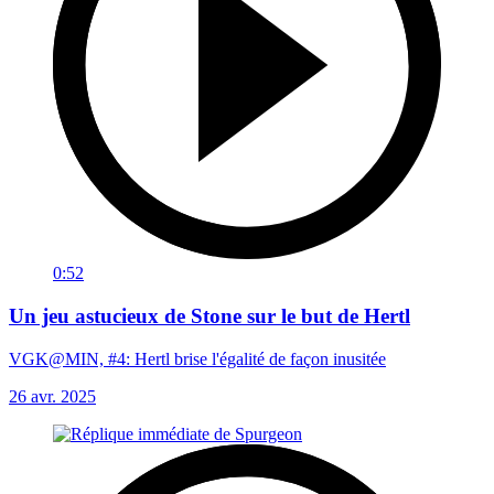
0:52
Un jeu astucieux de Stone sur le but de Hertl
VGK@MIN, #4: Hertl brise l'égalité de façon inusitée
26 avr. 2025