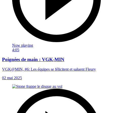
Now playing
4:05
Poignées de main : VGK-MIN
VGK@MIN, #6: Les équipes se félicitent et saluent Fleury
02 mai 2025