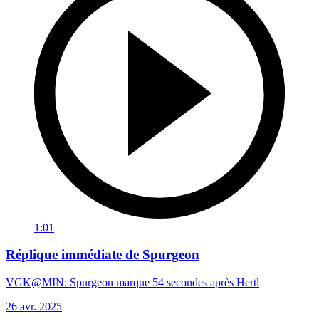
1:01
Réplique immédiate de Spurgeon
VGK@MIN: Spurgeon marque 54 secondes après Hertl
26 avr. 2025