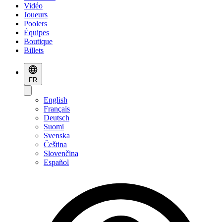
Vidéo
Joueurs
Poolers
Équipes
Boutique
Billets
FR
English
Français
Deutsch
Suomi
Svenska
Čeština
Slovenčina
Español