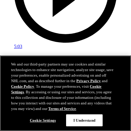
5:03
COL vs MIN | Résumé | 09/05/26
We and our third-party partners may use cookies and similar
Avalanche vs Wild | Résumé | 09/05/26
technologies to enhance site navigation, analyze site usage, save
your preferences, enable personalized advertising on and off
10 mai 2026
NHL.com, and as described further in the
Privacy Policy
and
Cookie Policy
. To manage your preferences, visit
Cookie
Settings
. By accessing or using our sites and services, you agree
to this collection and disclosure of your information (including
how you interact with our sites and services and any videos that
you may view) and our
Terms of Service
.
Cookie Settings
I Understand