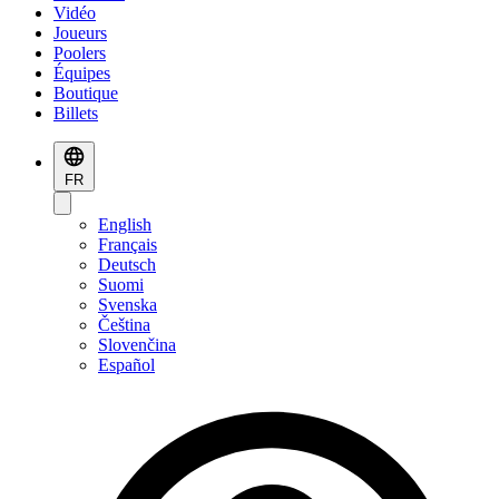
Vidéo
Joueurs
Poolers
Équipes
Boutique
Billets
FR
English
Français
Deutsch
Suomi
Svenska
Čeština
Slovenčina
Español