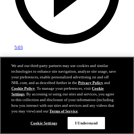
5:03
COL vs MIN | Résumé | 09/05/26
We and our third-party partners may use cookies and similar
Avalanche vs Wild | Résumé | 09/05/26
technologies to enhance site navigation, analyze site usage, save
your preferences, enable personalized advertising on and off
10 mai 2026
NHL.com, and as described further in the
Privacy Policy
and
Cookie Policy
. To manage your preferences, visit
Cookie
Settings
. By accessing or using our sites and services, you agree
to this collection and disclosure of your information (including
how you interact with our sites and services and any videos that
you may view) and our
Terms of Service
.
Cookie Settings
I Understand