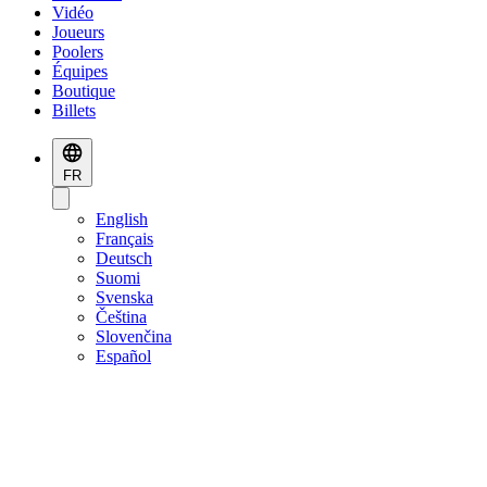
Vidéo
Joueurs
Poolers
Équipes
Boutique
Billets
FR
English
Français
Deutsch
Suomi
Svenska
Čeština
Slovenčina
Español