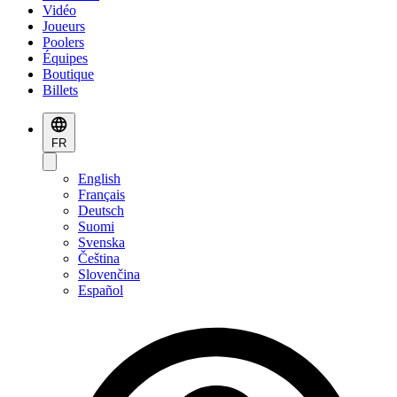
Vidéo
Joueurs
Poolers
Équipes
Boutique
Billets
FR
English
Français
Deutsch
Suomi
Svenska
Čeština
Slovenčina
Español