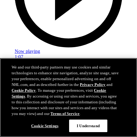
Now playing
1:07
We and our third-party partners may use cookies and similar
Hutson tranche le débat avec un laser
technologies to enhance site navigation, analyze site usage, save
your preferences, enable personalized advertising on and off
TBL@MTL: Hutson décoche un boulet de canon en prolongation
NHL.com, and as described further in the
Privacy Policy
and
Cookie Policy
. To manage your preferences, visit
Cookie
25 avr. 2026
Settings
. By accessing or using our sites and services, you agree
to this collection and disclosure of your information (including
how you interact with our sites and services and any videos that
you may view) and our
Terms of Service
.
Cookie Settings
I Understand