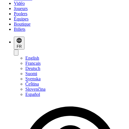
Vidéo
Joueurs
Poolers
Équipes
Boutique
Billets
FR
English
Français
Deutsch
Suomi
Svenska
Čeština
Slovenčina
Español