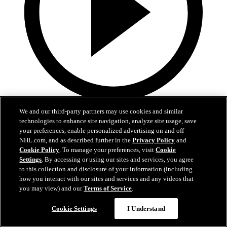
1:07
We and our third-party partners may use cookies and similar
technologies to enhance site navigation, analyze site usage, save
Hutson tranche le débat avec un laser
your preferences, enable personalized advertising on and off
NHL.com, and as described further in the
Privacy Policy
and
TBL@MTL: Hutson décoche un boulet de canon en prolongation
Cookie Policy
. To manage your preferences, visit
Cookie
Settings
. By accessing or using our sites and services, you agree
25 avr. 2026
to this collection and disclosure of your information (including
how you interact with our sites and services and any videos that
you may view) and our
Terms of Service
.
Cookie Settings
I Understand