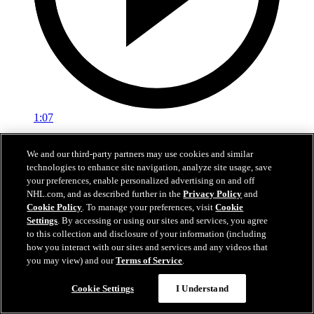
1:07
Hutson tranche le débat avec un laser
We and our third-party partners may use cookies and similar
technologies to enhance site navigation, analyze site usage, save
TBL@MTL: Hutson décoche un boulet de canon en prolongation
your preferences, enable personalized advertising on and off
NHL.com, and as described further in the
Privacy Policy
and
25 avr. 2026
Cookie Policy
. To manage your preferences, visit
Cookie
Settings
. By accessing or using our sites and services, you agree
to this collection and disclosure of your information (including
how you interact with our sites and services and any videos that
you may view) and our
Terms of Service
.
Cookie Settings
I Understand