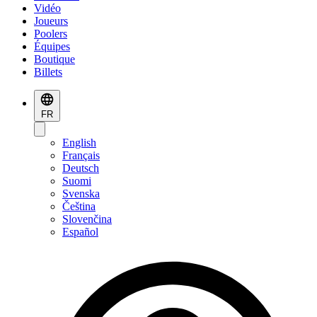
Vidéo
Joueurs
Poolers
Équipes
Boutique
Billets
FR
English
Français
Deutsch
Suomi
Svenska
Čeština
Slovenčina
Español