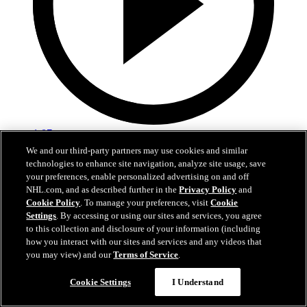
1:07
We and our third-party partners may use cookies and similar
Hutson tranche le débat avec un laser
technologies to enhance site navigation, analyze site usage, save
your preferences, enable personalized advertising on and off
TBL@MTL: Hutson décoche un boulet de canon en prolongation
NHL.com, and as described further in the
Privacy Policy
and
Cookie Policy
. To manage your preferences, visit
Cookie
25 avr. 2026
Settings
. By accessing or using our sites and services, you agree
to this collection and disclosure of your information (including
how you interact with our sites and services and any videos that
you may view) and our
Terms of Service
.
Cookie Settings
I Understand