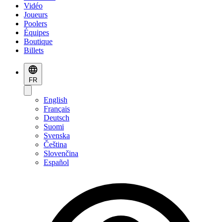
Vidéo
Joueurs
Poolers
Équipes
Boutique
Billets
FR
English
Français
Deutsch
Suomi
Svenska
Čeština
Slovenčina
Español