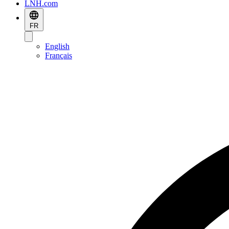
LNH.com
FR
English
Français