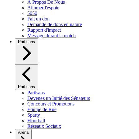
À Propos De Nous
Allumer l'espoir
5050
Fait un don
Demande de dons en nature
Rapport d'impact
Message durant la match
Partisans
Partisans
Partisans
Devenez un Initié des Sénateurs
Concours et Promotions
Équipe de Rue
Sparty
Floorball
Réseaux Sociaux
Aréna