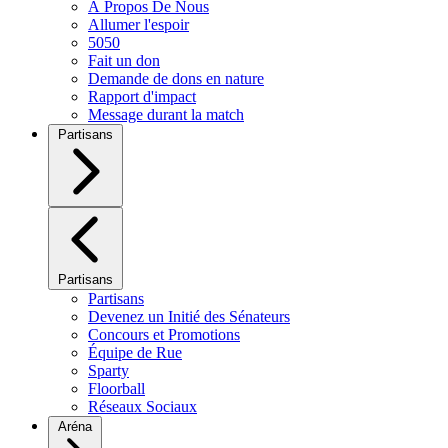
À Propos De Nous
Allumer l'espoir
5050
Fait un don
Demande de dons en nature
Rapport d'impact
Message durant la match
Partisans
Partisans
Partisans
Devenez un Initié des Sénateurs
Concours et Promotions
Équipe de Rue
Sparty
Floorball
Réseaux Sociaux
Aréna