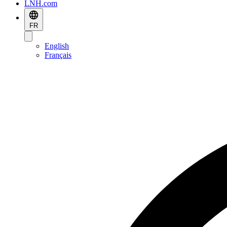
LNH.com
FR
English
Français