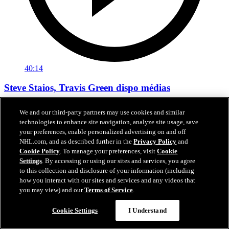
40:14
Steve Staios, Travis Green dispo médias
Écoutez Steve Staios et Travis Green discuter de la saison 2025-26
We and our third-party partners may use cookies and similar
avec les membres du médias.
technologies to enhance site navigation, analyze site usage, save
your preferences, enable personalized advertising on and off
27 avr. 2026
NHL.com, and as described further in the
Privacy Policy
and
Cookie Policy
. To manage your preferences, visit
Cookie
Settings
. By accessing or using our sites and services, you agree
to this collection and disclosure of your information (including
how you interact with our sites and services and any videos that
you may view) and our
Terms of Service
.
Cookie Settings
I Understand