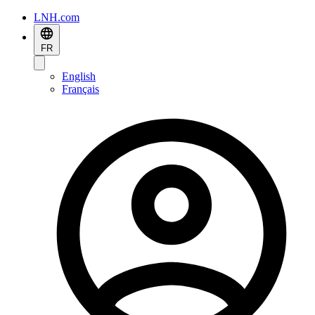
LNH.com
FR
English
Français