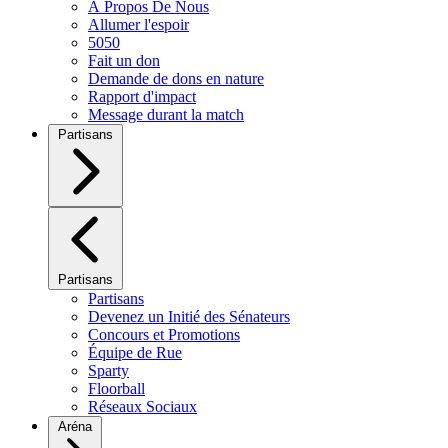
À Propos De Nous
Allumer l'espoir
5050
Fait un don
Demande de dons en nature
Rapport d'impact
Message durant la match
Partisans
Partisans
Partisans
Devenez un Initié des Sénateurs
Concours et Promotions
Équipe de Rue
Sparty
Floorball
Réseaux Sociaux
Aréna