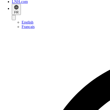
LNH.com
FR
English
Français