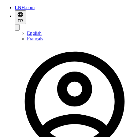
LNH.com
FR
English
Français