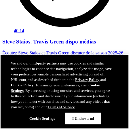
40:14
Steve Staios, Travis Green dispo médias
Écoutez Steve Staios et Travis Green discuter de la saison 2025-26
avec les membres du médias.
We and our third-party partners may use cookies and similar
27 avr. 2026
technologies to enhance site navigation, analyze site usage, save
your preferences, enable personalized advertising on and off
NHL.com, and as described further in the
Privacy Policy
and
Cookie Policy
. To manage your preferences, visit
Cookie
Settings
. By accessing or using our sites and services, you agree
to this collection and disclosure of your information (including
how you interact with our sites and services and any videos that
you may view) and our
Terms of Service
.
Cookie Settings
I Understand