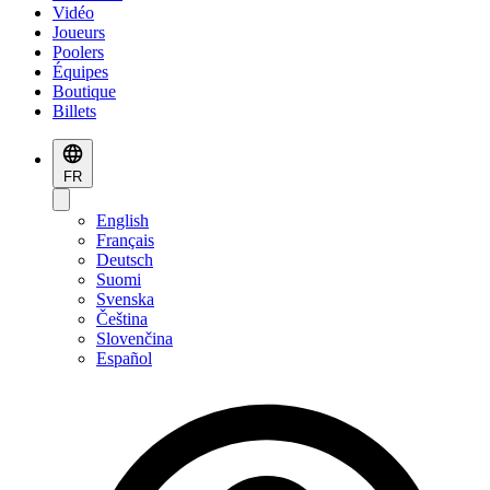
Vidéo
Joueurs
Poolers
Équipes
Boutique
Billets
FR
English
Français
Deutsch
Suomi
Svenska
Čeština
Slovenčina
Español