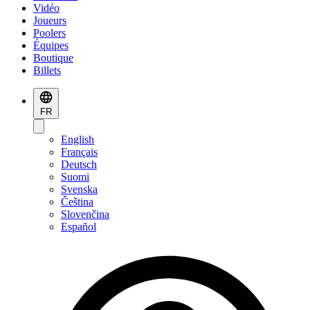
Vidéo
Joueurs
Poolers
Équipes
Boutique
Billets
FR
English
Français
Deutsch
Suomi
Svenska
Čeština
Slovenčina
Español