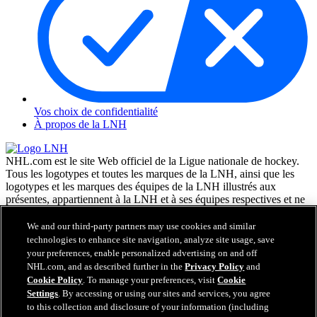
Vos choix de confidentialité
À propos de la LNH
NHL.com est le site Web officiel de la Ligue nationale de hockey.
Tous les logotypes et toutes les marques de la LNH, ainsi que les
logotypes et les marques des équipes de la LNH illustrés aux
présentes, appartiennent à la LNH et à ses équipes respectives et ne
peuvent être reproduits sans le consentement préalable écrit de NHL
Enterprises, L.P. © LNH 2026. Tous droits réservés. Tous les
We and our third-party partners may use cookies and similar
chandails d'équipe de la LNH personnalisés avec les noms des
technologies to enhance site navigation, analyze site usage, save
joueurs de la LNH et leurs numéros sont officiellement sous license
your preferences, enable personalized advertising on and off
de la LNH et de l'AJLNH. Le mot servant de marque Zamboni et la
NHL.com, and as described further in the
Privacy Policy
and
configuration de la surfaceuse Zamboni sont des marques de
Cookie Policy
. To manage your preferences, visit
Cookie
commerce déposées de Frank J. Zamboni & Co., Inc. © Frank J.
Settings
. By accessing or using our sites and services, you agree
Zamboni & Co., Inc. 2026. Tous droits réservés. Toute autre marque
to this collection and disclosure of your information (including
déposée ou tout droit d'auteur d'une tierce partie sont la propriété de