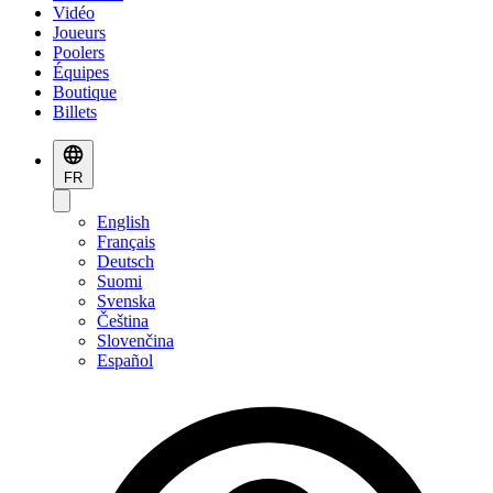
Vidéo
Joueurs
Poolers
Équipes
Boutique
Billets
FR
English
Français
Deutsch
Suomi
Svenska
Čeština
Slovenčina
Español