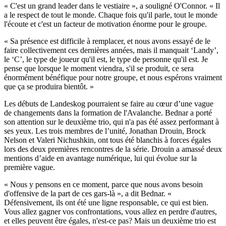
« C'est un grand leader dans le vestiaire », a souligné O'Connor. « Il
a le respect de tout le monde. Chaque fois qu'il parle, tout le monde
l'écoute et c'est un facteur de motivation énorme pour le groupe.
« Sa présence est difficile à remplacer, et nous avons essayé de le
faire collectivement ces dernières années, mais il manquait ‘Landy’,
le ‘C’, le type de joueur qu'il est, le type de personne qu'il est. Je
pense que lorsque le moment viendra, s'il se produit, ce sera
énormément bénéfique pour notre groupe, et nous espérons vraiment
que ça se produira bientôt. »
Les débuts de Landeskog pourraient se faire au cœur d’une vague
de changements dans la formation de l'Avalanche. Bednar a porté
son attention sur le deuxième trio, qui n'a pas été assez performant à
ses yeux. Les trois membres de l’unité, Jonathan Drouin, Brock
Nelson et Valeri Nichushkin, ont tous été blanchis à forces égales
lors des deux premières rencontres de la série. Drouin a amassé deux
mentions d’aide en avantage numérique, lui qui évolue sur la
première vague.
« Nous y pensons en ce moment, parce que nous avons besoin
d'offensive de la part de ces gars-là », a dit Bednar. «
Défensivement, ils ont été une ligne responsable, ce qui est bien.
Vous allez gagner vos confrontations, vous allez en perdre d'autres,
et elles peuvent être égales, n'est-ce pas? Mais un deuxième trio est