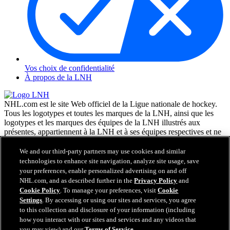
Vos choix de confidentialité
À propos de la LNH
NHL.com est le site Web officiel de la Ligue nationale de hockey.
Tous les logotypes et toutes les marques de la LNH, ainsi que les
logotypes et les marques des équipes de la LNH illustrés aux
présentes, appartiennent à la LNH et à ses équipes respectives et ne
peuvent être reproduits sans le consentement préalable écrit de NHL
Enterprises, L.P. © LNH 2026. Tous droits réservés. Tous les
We and our third-party partners may use cookies and similar
chandails d'équipe de la LNH personnalisés avec les noms des
technologies to enhance site navigation, analyze site usage, save
joueurs de la LNH et leurs numéros sont officiellement sous license
your preferences, enable personalized advertising on and off
de la LNH et de l'AJLNH. Le mot servant de marque Zamboni et la
NHL.com, and as described further in the
Privacy Policy
and
configuration de la surfaceuse Zamboni sont des marques de
Cookie Policy
. To manage your preferences, visit
Cookie
commerce déposées de Frank J. Zamboni & Co., Inc. © Frank J.
Settings
. By accessing or using our sites and services, you agree
Zamboni & Co., Inc. 2026. Tous droits réservés. Toute autre marque
to this collection and disclosure of your information (including
déposée ou tout droit d'auteur d'une tierce partie sont la propriété de
how you interact with our sites and services and any videos that
leurs auteurs respectifs. Tous droits réservés.
you may view) and our
Terms of Service
.